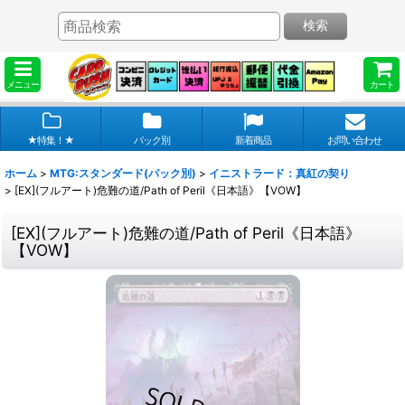
検索
メニュー
カート
★特集！★
パック別
新着商品
お問い合わせ
ホーム
>
MTG:スタンダード(パック別)
>
イニストラード：真紅の契り
>
[EX](フルアート)危難の道/Path of Peril《日本語》【VOW】
[EX](フルアート)危難の道/Path of Peril《日本語》
【VOW】