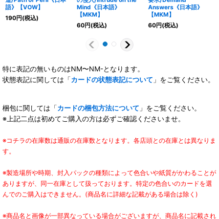
語》【VOW】
Mind《日本語》
Answers《日本語》
【MKM】
【MKM】
190
円
(税込)
60
円
(税込)
60
円
(税込)
特に表記の無いものはNM〜NM-となります。
状態表記に関しては「
カードの状態表記について
」をご覧ください。
梱包に関しては「
カードの梱包方法について
」をご覧ください。
※上記二点は初めてご購入の方は必ずご確認くださいませ。
※コチラの在庫数は通販の在庫数となります。各店頭との在庫とは異なりま
す。
※製造場所や時期、封入パックの種類によって色合いや紙質がかわることが
ありますが、同一在庫として扱っております。特定の色合いのカードを選
んでのご購入はできません。(商品名に詳細な記載がある場合は除く)
※商品名と画像が一部異なっている場合がございますが、商品名に記載され