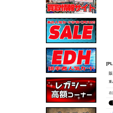
[P
販
重
在