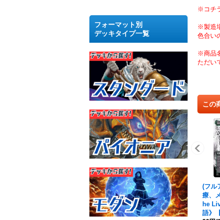
※コチ
フォーマット別
※製造
デッキタイプ一覧
色合い
※商品
ただい
この
(フル
療、メリ
he L
語》【