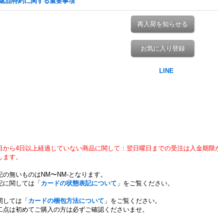
返品特約に関する重要事項
再入荷を知らせる
お気に入り登録
日から4日以上経過していない商品に関して：翌日曜日までの受注は入金期限
します。
記の無いものはNM〜NM-となります。
記に関しては「
カードの状態表記について
」をご覧ください。
関しては「
カードの梱包方法について
」をご覧ください。
二点は初めてご購入の方は必ずご確認くださいませ。