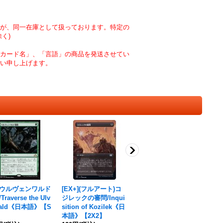
が、同一在庫として扱っております。特定の
く)
カード名」、「言語」の商品を発送させてい
い申し上げます。
X]ウルヴェンワルド
[EX+](フルアート)コ
飛行機械の鋳造所/Tho
raverse the Ulv
ジレックの審問/Inqui
pter Foundry《日本
wald《日本語》【S
sition of Kozilek《日
語》【2XM】
本語》【2X2】
90円
(税込)