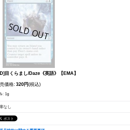
111050893001
LD]目くらまし/Daze《英語》【EMA】
売価格
:
320円
(税込)
み
:
1g
庫なし