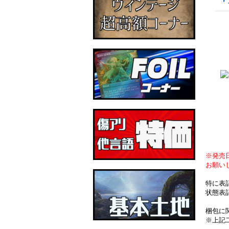
※発売
お願い
特に表
状態表
梱包に
※上記