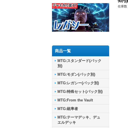
90円
(
在庫数 
商品一覧
MTG:スタンダード(パック
別)
MTG:モダン(パック別)
MTG:レガシー(パック別)
MTG:特殊セット(パック別)
MTG:From the Vault
MTG:統率者
MTG:テーマデッキ、デュ
エルデッキ