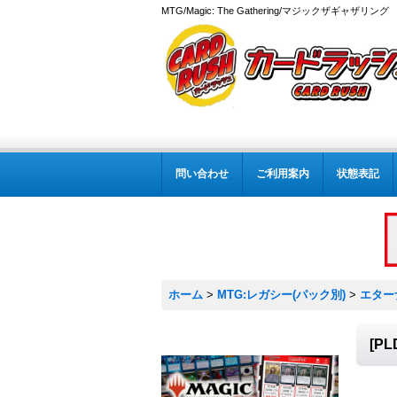
MTG/Magic: The Gathering/マジックザギャザ
問い合わせ
ご利用案内
状態表記
ホーム
>
MTG:レガシー(パック別)
>
エター
[P