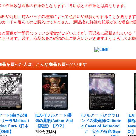
ラの在庫数は通販の在庫数となります。各店頭との在庫とは異なります。
場所や時期、封入パックの種類によって色合いや紙質がかわることがあります
のカードを選んでのご購入はできません。(商品名に詳細な記載がある場合は除
名と画像が一部異なっている場合がございますが、商品名に記載されている「
ております。必ず、商品名をご確認の上ご購入いただきますようよろしくお願
商品を買った人は、こんな商品も買っています
アート)生ける治
[EX+](フルアート)霊
(フルアート)アグラロ
[E
ーラ/Melira, t
気の薬瓶/Aether Vial
ンドの燦光洞/Glitterin
横断/T
iving Cure《日本
《英語》【2X2】
g Caves of Aglarond
en
ONE】
780円
(税込)
// 宝石の洞窟/Gem
OI】