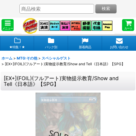
検索
メニュー
カート
★特集！★
パック別
新着商品
お問い合わせ
ホーム
>
MTG:その他
>
スペシャルゲスト
>
[EX+](FOIL)(フルアート)実物提示教育/Show and Tell《日本語》【SPG】
[EX+](FOIL)(フルアート)実物提示教育/Show and
Tell《日本語》【SPG】