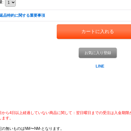
量
:
返品特約に関する重要事項
お気に入り登録
日から4日以上経過していない商品に関して：翌日曜日までの受注は入金期限
します。
記の無いものはNM〜NM-となります。