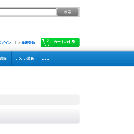
0
カートの中身
ログイン
新規登録
通販
ポケカ通販