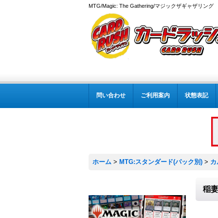
MTG/Magic: The Gathering/マジックザギャザ
問い合わせ
ご利用案内
状態表記
ホーム
>
MTG:スタンダード(パック別)
>
カ
稲妻