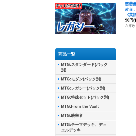
慈悲無
ahiri,
《英語
90円
(
在庫数 
商品一覧
MTG:スタンダード(パック
別)
MTG:モダン(パック別)
MTG:レガシー(パック別)
MTG:特殊セット(パック別)
MTG:From the Vault
MTG:統率者
MTG:テーマデッキ、デュ
エルデッキ