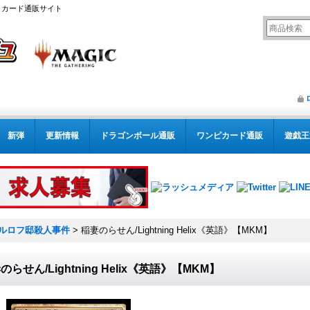
リング カード通販サイト
新弾
更新情報
ドラゴンボール通販
ワンピカード通販
遊戯王
ルロフ邸殺人事件
>
稲妻のらせん/Lightning Helix《英語》【MKM】
のらせん/Lightning Helix《英語》【MKM】