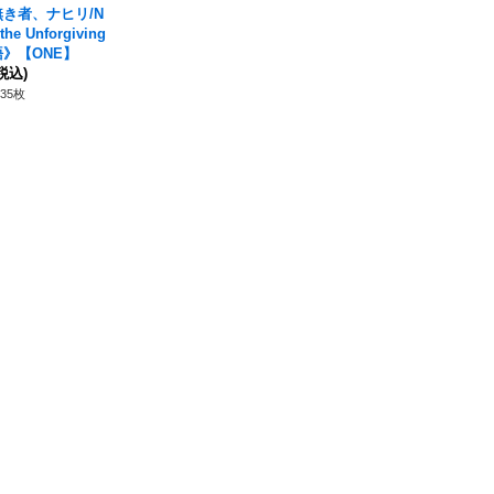
き者、ナヒリ/N
 the Unforgiving
》【ONE】
税込)
35枚