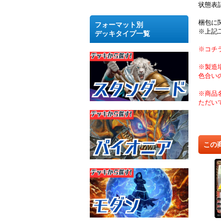
状態表
梱包に
フォーマット別
※上記
デッキタイプ一覧
※コチ
※製造
色合い
※商品
ただい
この