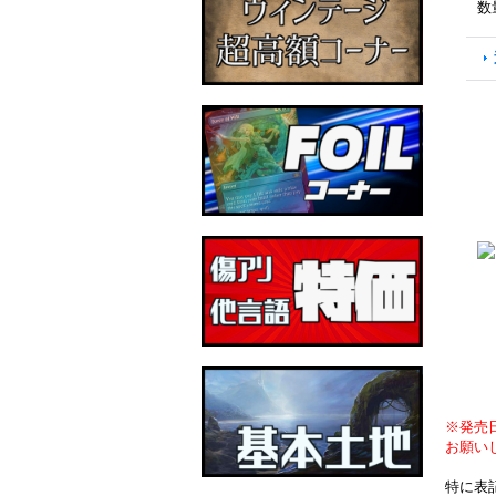
数
※発売
お願い
特に表