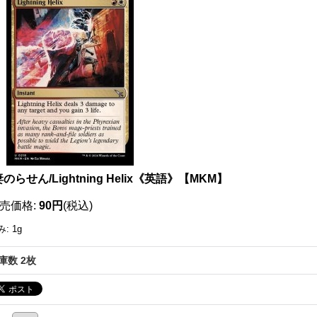
111535745001
のらせん/Lightning Helix《英語》【MKM】
売価格
:
90円
(税込)
み
:
1g
庫数 2枚