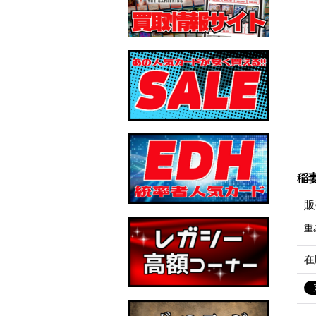
稲妻
販
重
在