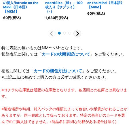
の侵入/Intrude on the
ndardSize（緑）』100
on the Mind《日本語》
Mind《日本語》
枚入り【サプライ】
【MKM】
【MKM】
｛-｝
60
円
(税込)
60
円
(税込)
1,680
円
(税込)
特に表記の無いものはNM〜NM-となります。
状態表記に関しては「
カードの状態表記について
」をご覧ください。
梱包に関しては「
カードの梱包方法について
」をご覧ください。
※上記二点は初めてご購入の方は必ずご確認くださいませ。
※コチラの在庫数は通販の在庫数となります。各店頭との在庫とは異なりま
す。
※製造場所や時期、封入パックの種類によって色合いや紙質がかわることが
ありますが、同一在庫として扱っております。特定の色合いのカードを選
んでのご購入はできません。(商品名に詳細な記載がある場合は除く)