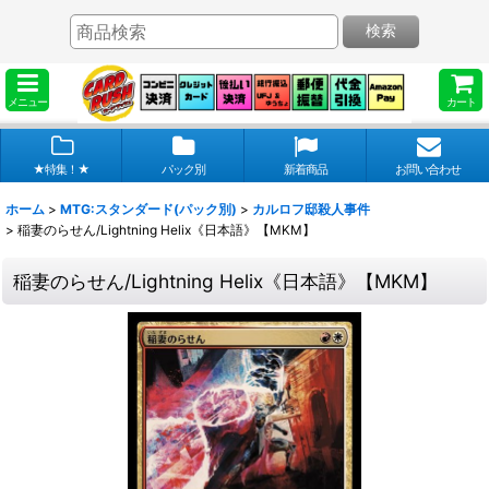
検索
メニュー
カート
★特集！★
パック別
新着商品
お問い合わせ
ホーム
>
MTG:スタンダード(パック別)
>
カルロフ邸殺人事件
>
稲妻のらせん/Lightning Helix《日本語》【MKM】
稲妻のらせん/Lightning Helix《日本語》【MKM】