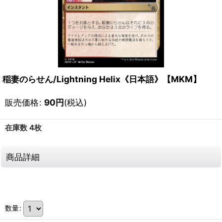
稲妻のらせん/Lightning Helix《日本語》【MKM】
販売価格
:
90
円
(税込)
在庫数 4枚
商品詳細
111535341001
数量
: