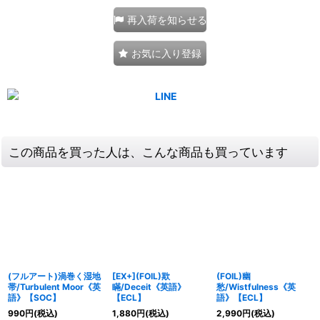
再入荷を知らせる
お気に入り登録
この商品を買った人は、こんな商品も買っています
(フルアート)渦巻く湿地
[EX+](FOIL)欺
(FOIL)幽
帯/Turbulent Moor《英
瞞/Deceit《英語》
愁/Wistfulness《英
語》【SOC】
【ECL】
語》【ECL】
990
円
(税込)
1,880
円
(税込)
2,990
円
(税込)