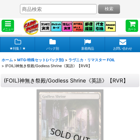
検索
メニュー
カート
★特集！★
パック別
新着商品
お問い合わせ
ホーム
>
MTG:特殊セット(パック別)
>
ラヴニカ・リマスター FOIL
>
(FOIL)神無き祭殿/Godless Shrine《英語》【RVR】
(FOIL)神無き祭殿/Godless Shrine《英語》【RVR】