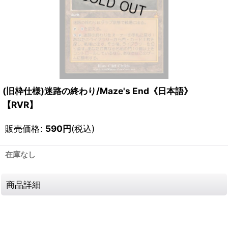
(旧枠仕様)迷路の終わり/Maze's End《日本語》
【RVR】
販売価格
:
590
円
(税込)
在庫なし
商品詳細
111525295001