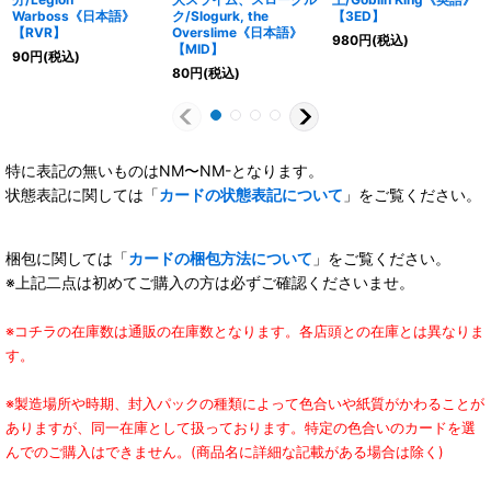
Warboss《日本語》
ク/Slogurk, the
【3ED】
【RVR】
Overslime《日本語》
980
円
(税込)
【MID】
90
円
(税込)
80
円
(税込)
特に表記の無いものはNM〜NM-となります。
状態表記に関しては「
カードの状態表記について
」をご覧ください。
梱包に関しては「
カードの梱包方法について
」をご覧ください。
※上記二点は初めてご購入の方は必ずご確認くださいませ。
※コチラの在庫数は通販の在庫数となります。各店頭との在庫とは異なりま
す。
※製造場所や時期、封入パックの種類によって色合いや紙質がかわることが
ありますが、同一在庫として扱っております。特定の色合いのカードを選
んでのご購入はできません。(商品名に詳細な記載がある場合は除く)