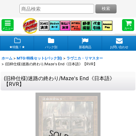
検索
メニュー
カート
★特集！★
パック別
新着商品
お問い合わせ
ホーム
>
MTG:特殊セット(パック別)
>
ラヴニカ・リマスター
>
(旧枠仕様)迷路の終わり/Maze's End《日本語》【RVR】
(旧枠仕様)迷路の終わり/Maze's End《日本語》
【RVR】