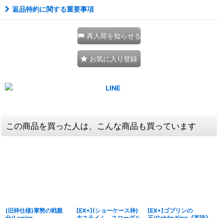
返品特約に関する重要事項
再入荷を知らせる
お気に入り登録
この商品を買った人は、こんな商品も買っています
(旧枠仕様)軍勢の戦親
[EX+](ショーケース枠)
[EX+]ゴブリンの
分/Legion
大スライム、スローグル
王/Goblin King《英語》