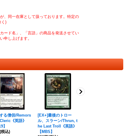
が、同一在庫として扱っております。特定の
く)
カード名」、「言語」の商品を発送させてい
い申し上げます。
する僧侶/Remors
[EX+]最後のトロー
[EX+](旧枠仕様)金属
(
l Cleric《英語》
ル、スラーン/Thrun, t
ミミック/Metallic Mi
の軍
19】
he Last Troll《英語》
mic《日本語》【IN
《
(税込)
【MBS】
R】
90