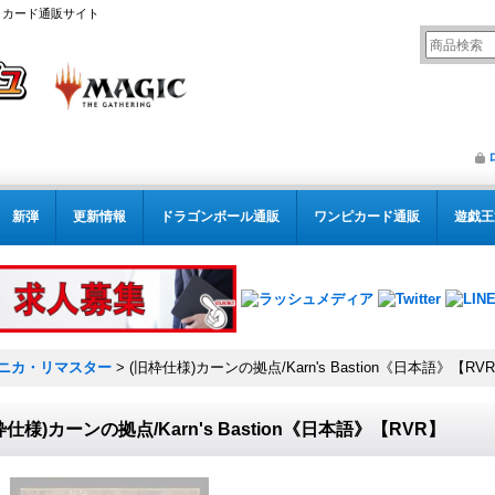
リング カード通販サイト
新弾
更新情報
ドラゴンボール通販
ワンピカード通販
遊戯王
ニカ・リマスター
>
(旧枠仕様)カーンの拠点/Karn's Bastion《日本語》【RV
枠仕様)カーンの拠点/Karn's Bastion《日本語》【RVR】