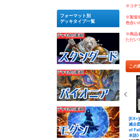
※コチ
フォーマット別
※製造
デッキタイプ一覧
色合い
※商品
ただい
この
[EX
滅企図
of Fa
本語》