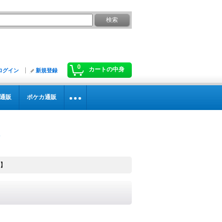
0
カートの中身
ログイン
新規登録
通販
ポケカ通販
R】