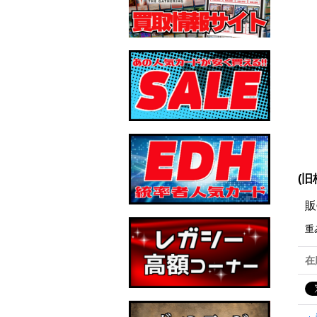
(旧
販
重
在