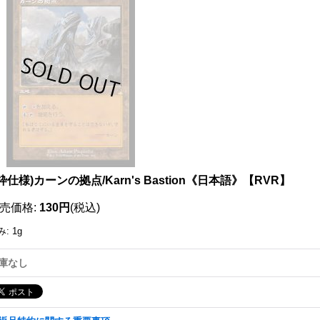
111525249001
枠仕様)カーンの拠点/Karn's Bastion《日本語》【RVR】
売価格
:
130円
(税込)
み
:
1g
庫なし