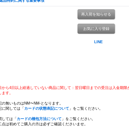
返品特約に関する重要事項
再入荷を知らせる
お気に入り登録
日から4日以上経過していない商品に関して：翌日曜日までの受注は入金期限
します。
記の無いものはNM〜NM-となります。
記に関しては「
カードの状態表記について
」をご覧ください。
関しては「
カードの梱包方法について
」をご覧ください。
二点は初めてご購入の方は必ずご確認くださいませ。