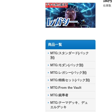
180円
在庫数 
商品一覧
MTG:スタンダード(パック
別)
MTG:モダン(パック別)
MTG:レガシー(パック別)
MTG:特殊セット(パック別)
MTG:From the Vault
MTG:統率者
MTG:テーマデッキ、デュ
エルデッキ