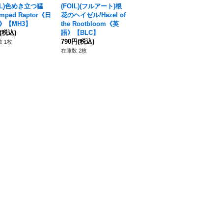
OIL)色めき立つ猛
(FOIL)(フルアート)根
(FOIL)(2018)狡猾な漂
[E
mped Raptor《日
花のヘイゼル/Hazel of
流者、ジェイス/Jace,
ト)
》【MH3】
the Rootbloom《英
Cunning Castaway
s
(税込)
語》【BLC】
《英語》【SDCC】
4,
790円
(税込)
2,990円
(税込)
 1枚
在庫
在庫数 2枚
在庫数 2枚