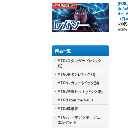
(FOI
食の幼
rist,
《日本
690円
在庫数 
商品一覧
MTG:スタンダード(パック
別)
MTG:モダン(パック別)
MTG:レガシー(パック別)
MTG:特殊セット(パック別)
MTG:From the Vault
MTG:統率者
MTG:テーマデッキ、デュ
エルデッキ