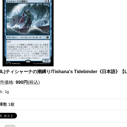
111512574001
OIL)ティシャーナの潮縛り/Tishana's Tidebinder《日本語》【
売価格
:
990円
(税込)
み
:
1g
庫数 1枚