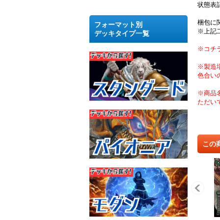
状態表
梱包に
フォーマット別
※上記
デッキタイプ一覧
※コチ
※製造
色合い
※商品
ただい
この