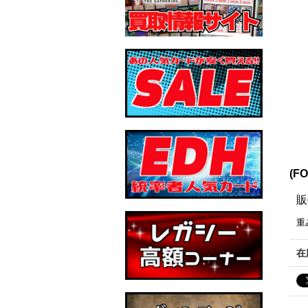
(F
販
重
在