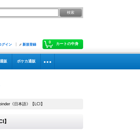
0
カートの中身
ログイン
新規登録
通販
ポケカ通販
ebinder《日本語》【LCI】
CI】