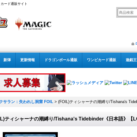
リング カード通販サイト
新弾
更新情報
ドラゴンボール通販
ワンピカード通販
遊戯王
クサラン：失われし洞窟 FOIL
>
(FOIL)ティシャーナの潮縛り/Tishana's Tid
OIL)ティシャーナの潮縛り/Tishana's Tidebinder《日本語》【L