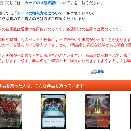
記に関しては「
カードの状態表記について
」をご覧ください。
関しては「
カードの梱包方法について
」をご覧ください。
二点は初めてご購入の方は必ずご確認くださいませ。
ラの在庫数は通販の在庫数となります。各店頭との在庫とは異なります。
場所や時期、封入パックの種類によって色合いや紙質がかわることがあります
のカードを選んでのご購入はできません。(商品名に詳細な記載がある場合は除
名と画像が一部異なっている場合がございますが、商品名に記載されている「
ております。必ず、商品名をご確認の上ご購入いただきますようよろしくお願
商品を買った人は、こんな商品も買っています