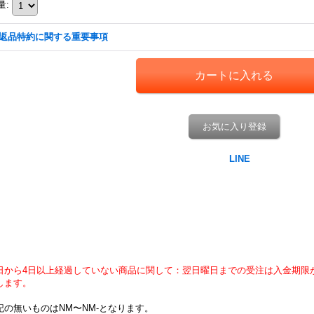
量
:
返品特約に関する重要事項
お気に入り登録
日から4日以上経過していない商品に関して：翌日曜日までの受注は入金期限
します。
記の無いものはNM〜NM-となります。