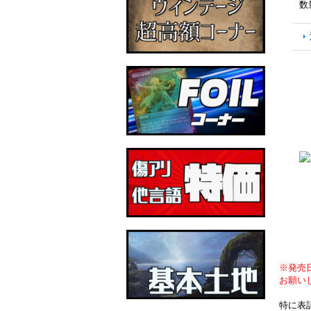
数
※発売
お願い
特に表