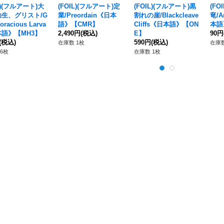
L)(フルアート)大
(FOIL)(フルアート)定
(FOIL)(フルアート)黒
(F
生、グリスト/G
業/Preordain《日本
割れの崖/Blackcleave
竜/A
 Voracious Larva
語》【CMR】
Cliffs《日本語》【ON
本語
語》【MH3】
2,490円
(税込)
E】
90円
(税込)
590円
(税込)
在庫数 1枚
在庫数
6枚
在庫数 1枚