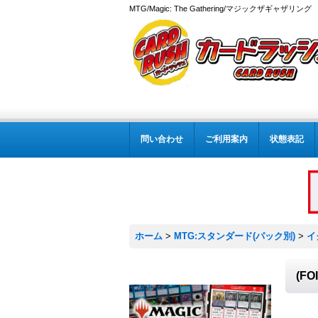
MTG/Magic: The Gathering/マジックザギャザ
問い合わせ
ご利用案内
状態表記
ホーム
>
MTG:スタンダード(パック別)
>
イ
(F