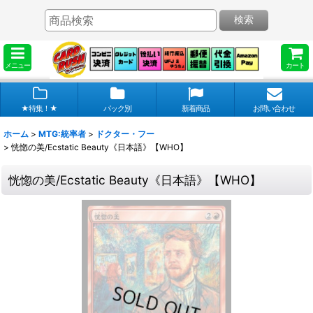
検索
メニュー
カート
★特集！★
パック別
新着商品
お問い合わせ
ホーム
>
MTG:統率者
>
ドクター・フー
>
恍惚の美/Ecstatic Beauty《日本語》【WHO】
恍惚の美/Ecstatic Beauty《日本語》【WHO】