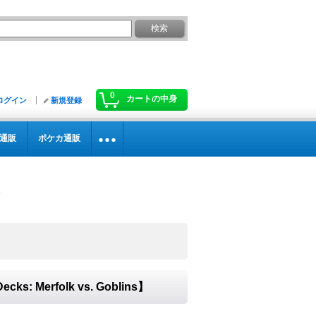
0
カートの中身
ログイン
新規登録
通販
ポケカ通販
s: Merfolk vs. Goblins】