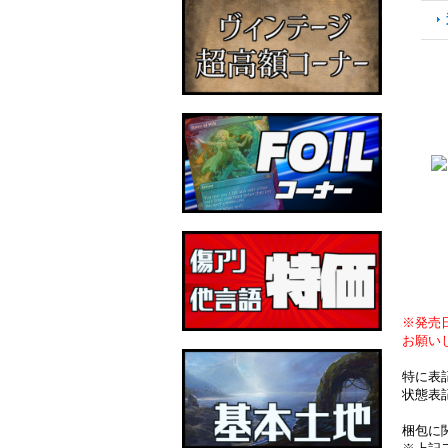
※発売
お願い
特に表
状態表
梱包に