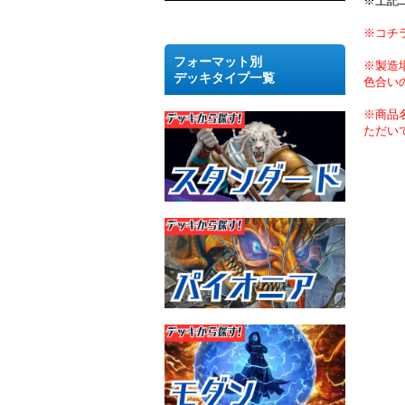
※上記
※コチ
フォーマット別
※製造
デッキタイプ一覧
色合い
※商品
ただい