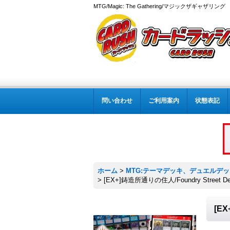
MTG/Magic: The Gathering/マジックザギャザ
問い合わせ
ご利用案内
状態表記
ホーム
>
MTG:テーマデッキ、デュエルデ
>
[EX+]鋳造所通りの住人/Foundry Street Den
[EX