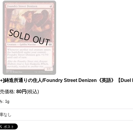
X+]鋳造所通りの住人/Foundry Street Denizen《英語》【Duel Deck
売価格
:
80円
(税込)
み
:
1g
庫なし