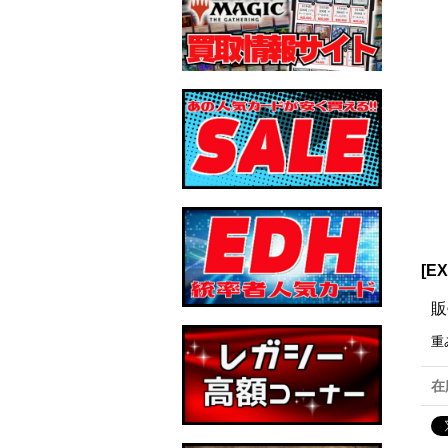
[E
販
重
在