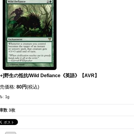
X+]野生の抵抗/Wild Defiance《英語》【AVR】
売価格
:
80円
(税込)
み
:
1g
庫数 3枚