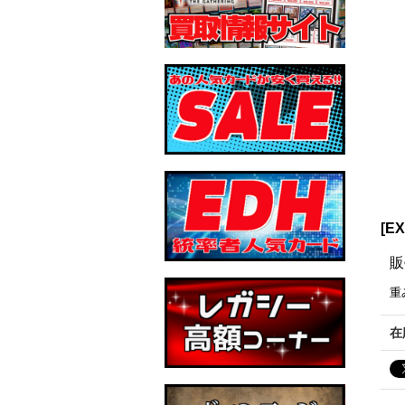
[E
販
重
在