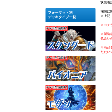
状態表
梱包に
フォーマット別
※上記
デッキタイプ一覧
※コチ
※製造
色合い
※商品
ただい