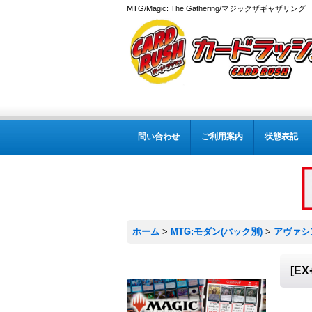
MTG/Magic: The Gathering/マジックザギャザ
問い合わせ
ご利用案内
状態表記
ホーム
>
MTG:モダン(パック別)
>
アヴァシ
[E