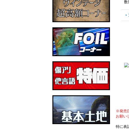
数
※発売
お願い
特に表