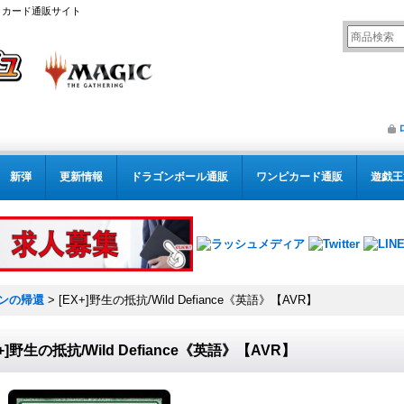
リング カード通販サイト
新弾
更新情報
ドラゴンボール通販
ワンピカード通販
遊戯王
ンの帰還
>
[EX+]野生の抵抗/Wild Defiance《英語》【AVR】
X+]野生の抵抗/Wild Defiance《英語》【AVR】