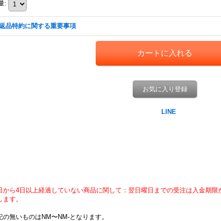
量
:
返品特約に関する重要事項
お気に入り登録
日から4日以上経過していない商品に関して：翌日曜日までの受注は入金期限
します。
記の無いものはNM〜NM-となります。