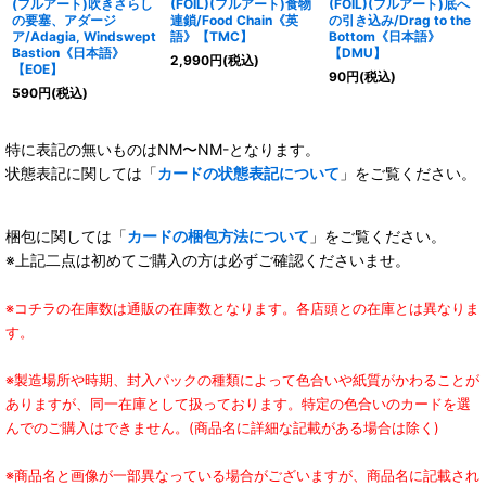
(フルアート)吹きさらし
(FOIL)(フルアート)食物
(FOIL)(フルアート)底へ
の要塞、アダージ
連鎖/Food Chain《英
の引き込み/Drag to the
ア/Adagia, Windswept
語》【TMC】
Bottom《日本語》
Bastion《日本語》
【DMU】
2,990
円
(税込)
【EOE】
90
円
(税込)
590
円
(税込)
特に表記の無いものはNM〜NM-となります。
状態表記に関しては「
カードの状態表記について
」をご覧ください。
梱包に関しては「
カードの梱包方法について
」をご覧ください。
※上記二点は初めてご購入の方は必ずご確認くださいませ。
※コチラの在庫数は通販の在庫数となります。各店頭との在庫とは異なりま
す。
※製造場所や時期、封入パックの種類によって色合いや紙質がかわることが
ありますが、同一在庫として扱っております。特定の色合いのカードを選
んでのご購入はできません。(商品名に詳細な記載がある場合は除く)
※商品名と画像が一部異なっている場合がございますが、商品名に記載され