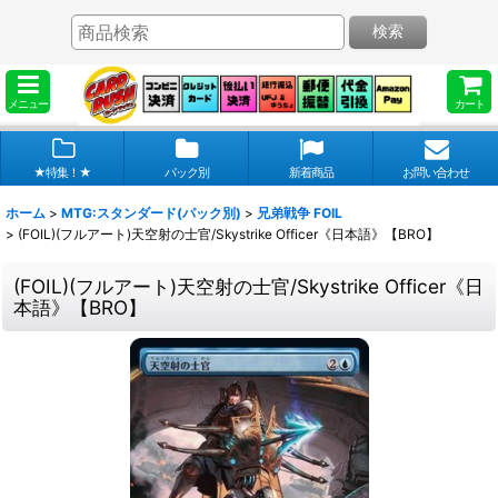
検索
メニュー
カート
★特集！★
パック別
新着商品
お問い合わせ
ホーム
>
MTG:スタンダード(パック別)
>
兄弟戦争 FOIL
>
(FOIL)(フルアート)天空射の士官/Skystrike Officer《日本語》【BRO】
(FOIL)(フルアート)天空射の士官/Skystrike Officer《日
本語》【BRO】