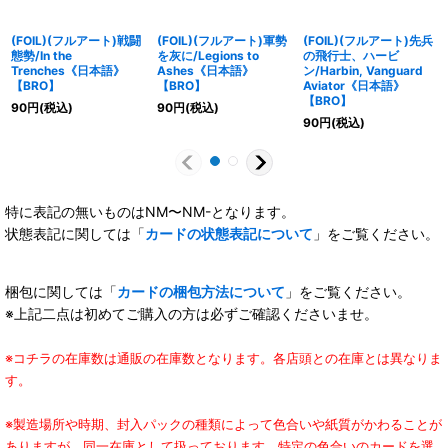
(FOIL)(フルアート)戦闘
(FOIL)(フルアート)軍勢
(FOIL)(フルアート)先兵
態勢/In the
を灰に/Legions to
の飛行士、ハービ
Trenches《日本語》
Ashes《日本語》
ン/Harbin, Vanguard
【BRO】
【BRO】
Aviator《日本語》
【BRO】
90
円
(税込)
90
円
(税込)
90
円
(税込)
特に表記の無いものはNM〜NM-となります。
状態表記に関しては「
カードの状態表記について
」をご覧ください。
梱包に関しては「
カードの梱包方法について
」をご覧ください。
※上記二点は初めてご購入の方は必ずご確認くださいませ。
※コチラの在庫数は通販の在庫数となります。各店頭との在庫とは異なりま
す。
※製造場所や時期、封入パックの種類によって色合いや紙質がかわることが
ありますが、同一在庫として扱っております。特定の色合いのカードを選