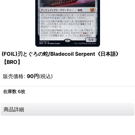
(FOIL)刃とぐろの蛇/Bladecoil Serpent《日本語》
【BRO】
販売価格
:
90
円
(税込)
在庫数 6枚
商品詳細
111372182001