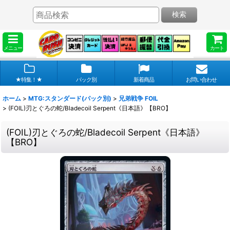
検索
メニュー
カート
★特集！★
パック別
新着商品
お問い合わせ
ホーム
>
MTG:スタンダード(パック別)
>
兄弟戦争 FOIL
>
(FOIL)刃とぐろの蛇/Bladecoil Serpent《日本語》【BRO】
(FOIL)刃とぐろの蛇/Bladecoil Serpent《日本語》
【BRO】