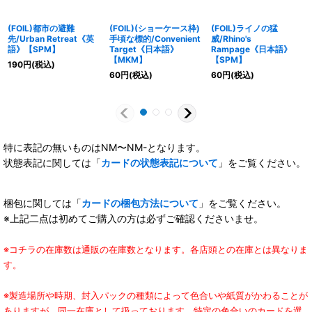
(FOIL)都市の避難
(FOIL)(ショーケース枠)
(FOIL)ライノの猛
先/Urban Retreat《英
手頃な標的/Convenient
威/Rhino's
語》【SPM】
Target《日本語》
Rampage《日本語》
【MKM】
【SPM】
190
円
(税込)
60
円
(税込)
60
円
(税込)
特に表記の無いものはNM〜NM-となります。
状態表記に関しては「
カードの状態表記について
」をご覧ください。
梱包に関しては「
カードの梱包方法について
」をご覧ください。
※上記二点は初めてご購入の方は必ずご確認くださいませ。
※コチラの在庫数は通販の在庫数となります。各店頭との在庫とは異なりま
す。
※製造場所や時期、封入パックの種類によって色合いや紙質がかわることが
ありますが、同一在庫として扱っております。特定の色合いのカードを選