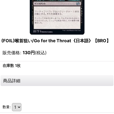
(FOIL)喉首狙い/Go for the Throat《日本語》【BRO】
販売価格
:
130
円
(税込)
在庫数 1枚
商品詳細
111372059001
数量
: