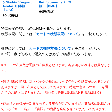
ン/Harbin, Vanguard
Reinforcements《日本
Aviator《日本語》
語》【DMU】
【BRO】
90
円
(税込)
90
円
(税込)
特に表記の無いものはNM〜NM-となります。
状態表記に関しては「
カードの状態表記について
」をご覧ください。
梱包に関しては「
カードの梱包方法について
」をご覧ください。
※上記二点は初めてご購入の方は必ずご確認くださいませ。
※コチラの在庫数は通販の在庫数となります。各店頭との在庫とは異なりま
す。
※製造場所や時期、封入パックの種類によって色合いや紙質がかわることが
ありますが、同一在庫として扱っております。特定の色合いのカードを選
んでのご購入はできません。(商品名に詳細な記載がある場合は除く)
※商品名と画像が一部異なっている場合がございますが、商品名に記載され
ている「カード名」、「言語」の商品を発送させていただいております。