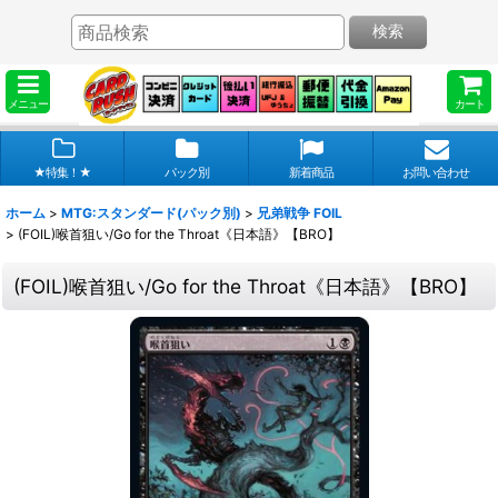
検索
メニュー
カート
★特集！★
パック別
新着商品
お問い合わせ
ホーム
>
MTG:スタンダード(パック別)
>
兄弟戦争 FOIL
>
(FOIL)喉首狙い/Go for the Throat《日本語》【BRO】
(FOIL)喉首狙い/Go for the Throat《日本語》【BRO】