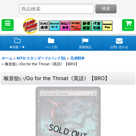
検索
メニュー
カート
★特集！★
パック別
新着商品
お問い合わせ
ホーム
>
MTG:スタンダード(パック別)
>
兄弟戦争
>
喉首狙い/Go for the Throat《英語》【BRO】
喉首狙い/Go for the Throat《英語》【BRO】