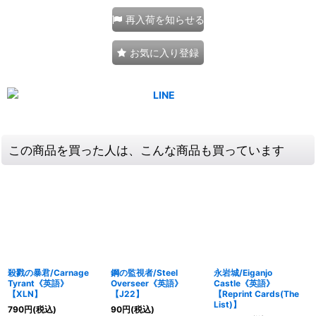
再入荷を知らせる
お気に入り登録
この商品を買った人は、こんな商品も買っています
殺戮の暴君/Carnage
鋼の監視者/Steel
永岩城/Eiganjo
Tyrant《英語》
Overseer《英語》
Castle《英語》
【XLN】
【J22】
【Reprint Cards(The
List)】
790
円
(税込)
90
円
(税込)