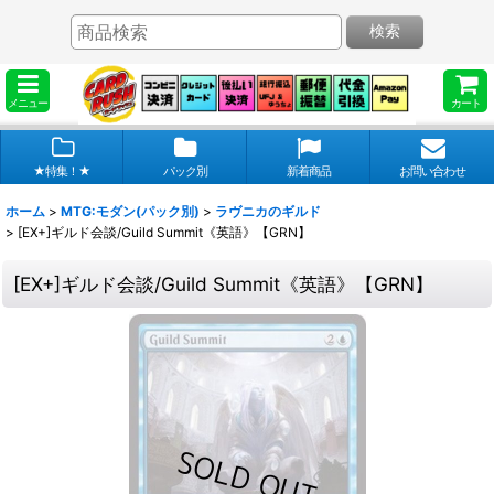
検索
メニュー
カート
★特集！★
パック別
新着商品
お問い合わせ
ホーム
>
MTG:モダン(パック別)
>
ラヴニカのギルド
>
[EX+]ギルド会談/Guild Summit《英語》【GRN】
[EX+]ギルド会談/Guild Summit《英語》【GRN】