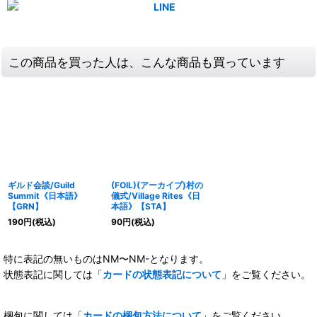
この商品を買った人は、こんな商品も買っています
ギルド会談/Guild
(FOIL)(アーカイブ)村の
Summit《日本語》
儀式/Village Rites《日
【GRN】
本語》【STA】
190
円
(税込)
90
円
(税込)
特に表記の無いものはNM〜NM-となります。
状態表記に関しては「
カードの状態表記について
」をご覧ください。
梱包に関しては「
カードの梱包方法について
」をご覧ください。