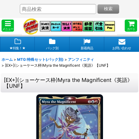
検索
メニュー
カート
★特集！★
パック別
新着商品
お問い合わせ
ホーム
>
MTG:特殊セット(パック別)
>
アンフィニティ
>
[EX+](ショーケース枠)Myra the Magnificent《英語》【UNF】
[EX+](ショーケース枠)Myra the Magnificent《英語》
【UNF】