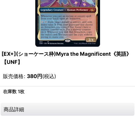
[EX+](ショーケース枠)Myra the Magnificent《英語》
【UNF】
販売価格
:
380
円
(税込)
在庫数 1枚
商品詳細
111356511001