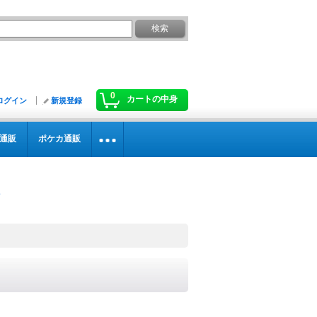
0
カートの中身
ログイン
新規登録
通販
ポケカ通販