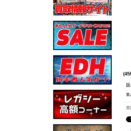
(4
販
重
在