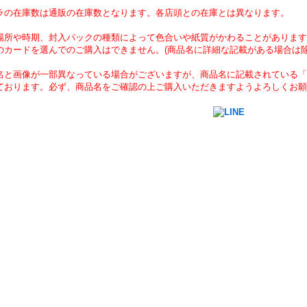
ラの在庫数は通販の在庫数となります。各店頭との在庫とは異なります。
場所や時期、封入パックの種類によって色合いや紙質がかわることがあります
のカードを選んでのご購入はできません。(商品名に詳細な記載がある場合は除
名と画像が一部異なっている場合がございますが、商品名に記載されている「
ております。必ず、商品名をご確認の上ご購入いただきますようよろしくお願