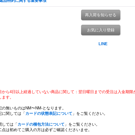
返品特約に関する重要事項
再入荷を知らせる
お気に入り登録
日から4日以上経過していない商品に関して：翌日曜日までの受注は入金期限
します。
記の無いものはNM〜NM-となります。
記に関しては「
カードの状態表記について
」をご覧ください。
関しては「
カードの梱包方法について
」をご覧ください。
二点は初めてご購入の方は必ずご確認くださいませ。