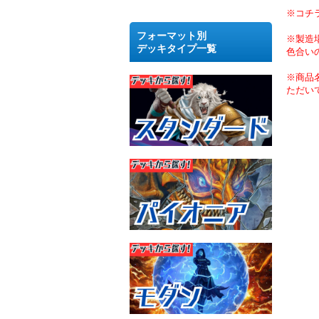
※コチ
フォーマット別
※製造
デッキタイプ一覧
色合い
※商品
ただい