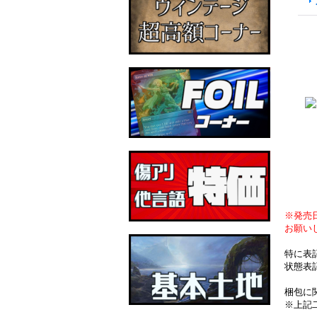
※発売
お願い
特に表
状態表
梱包に
※上記