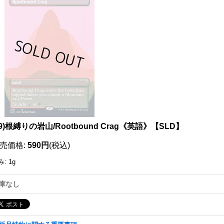
111353135001
59)根縛りの岩山/Rootbound Crag《英語》【SLD】
売価格
:
590円
(税込)
み
:
1g
庫なし