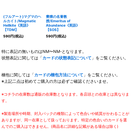
(フルアート)マグマのヘ
豊穣の名誉教
ルカイト/Magmatic
授/Emeritus of
Hellkite《英語》
Abundance《英語》
【TDM】
【SOS】
590
円
(税込)
590
円
(税込)
特に表記の無いものはNM〜NM-となります。
状態表記に関しては「
カードの状態表記について
」をご覧ください。
梱包に関しては「
カードの梱包方法について
」をご覧ください。
※上記二点は初めてご購入の方は必ずご確認くださいませ。
※コチラの在庫数は通販の在庫数となります。各店頭との在庫とは異なりま
す。
※製造場所や時期、封入パックの種類によって色合いや紙質がかわることが
ありますが、同一在庫として扱っております。特定の色合いのカードを選
んでのご購入はできません。(商品名に詳細な記載がある場合は除く)