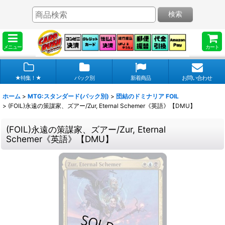
検索
メニュー
カート
★特集！★
パック別
新着商品
お問い合わせ
ホーム
>
MTG:スタンダード(パック別)
>
団結のドミナリア FOIL
>
(FOIL)永遠の策謀家、ズアー/Zur, Eternal Schemer《英語》【DMU】
(FOIL)永遠の策謀家、ズアー/Zur, Eternal
Schemer《英語》【DMU】