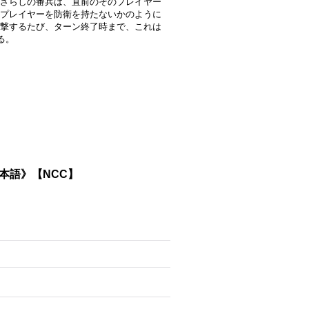
ざらしの番兵は、直前のそのプレイヤー
プレイヤーを防衛を持たないかのように
撃するたび、ターン終了時まで、これは
る。
s《日本語》【NCC】