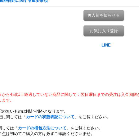
返品特約に関する重要事項
再入荷を知らせる
お気に入り登録
日から4日以上経過していない商品に関して：翌日曜日までの受注は入金期限
します。
記の無いものはNM〜NM-となります。
記に関しては「
カードの状態表記について
」をご覧ください。
関しては「
カードの梱包方法について
」をご覧ください。
二点は初めてご購入の方は必ずご確認くださいませ。