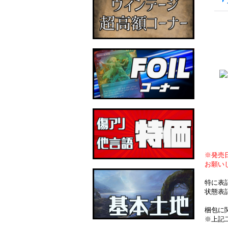
※発売
お願い
特に表
状態表
梱包に
※上記