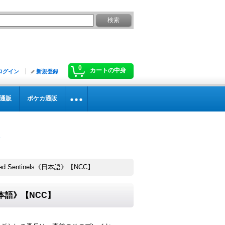
0
カートの中身
ログイン
新規登録
通販
ポケカ通販
d Sentinels《日本語》【NCC】
《日本語》【NCC】