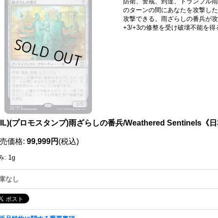
防衛、警戒、到達、トランプル雨
のターンの間にあなたを攻撃した
攻撃できる。雨ざらしの番兵が攻
+3/+3の修整を受け破壊不能を得
OIL)(プロモスタンプ)雨ざらしの番兵/Weathered Sentinel
売価格
:
99,999円
(税込)
み
:
1g
庫なし