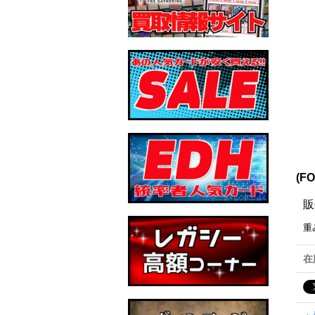
(F
販
重
在