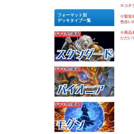
※コチ
フォーマット別
※製造
デッキタイプ一覧
色合い
※商品
ただい