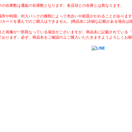
ラの在庫数は通販の在庫数となります。各店頭との在庫とは異なります。
場所や時期、封入パックの種類によって色合いや紙質がかわることがあります
のカードを選んでのご購入はできません。(商品名に詳細な記載がある場合は除
名と画像が一部異なっている場合がございますが、商品名に記載されている「
ております。必ず、商品名をご確認の上ご購入いただきますようよろしくお願