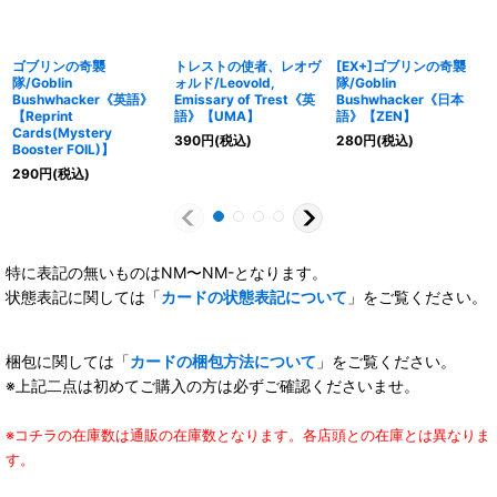
ゴブリンの奇襲
トレストの使者、レオヴ
[EX+]ゴブリンの奇襲
隊/Goblin
ォルド/Leovold,
隊/Goblin
Bushwhacker《英語》
Emissary of Trest《英
Bushwhacker《日本
【Reprint
語》【UMA】
語》【ZEN】
Cards(Mystery
390
円
(税込)
280
円
(税込)
Booster FOIL)】
290
円
(税込)
特に表記の無いものはNM〜NM-となります。
状態表記に関しては「
カードの状態表記について
」をご覧ください。
梱包に関しては「
カードの梱包方法について
」をご覧ください。
※上記二点は初めてご購入の方は必ずご確認くださいませ。
※コチラの在庫数は通販の在庫数となります。各店頭との在庫とは異なりま
す。