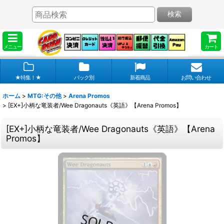
検索
メニュー
カート
★特集！★
パック別
新着商品
お問い合わせ
ホーム
>
MTG:その他
>
Arena Promos
>
[EX+]小柄な竜装者/Wee Dragonauts《英語》【Arena Promos】
[EX+]小柄な竜装者/Wee Dragonauts《英語》【Arena
Promos】