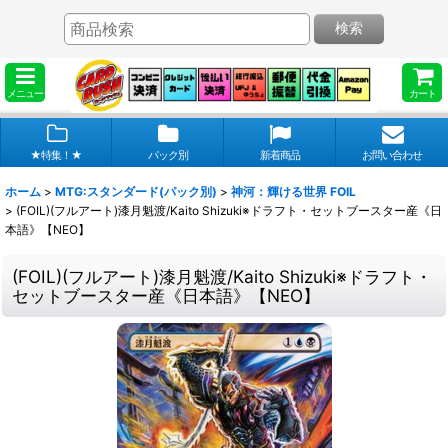
検索
メニュー
カート
★特集！★
パック別
新着商品
お問い合わせ
ホーム
>
MTG:スタンダード(パック別)
>
神河：輝ける世界 FOIL
>
(FOIL)(フルアート)漆月魁渡/Kaito Shizuki※ドラフト・セットブースター産《日
本語》【NEO】
(FOIL)(フルアート)漆月魁渡/Kaito Shizuki※ドラフト・
セットブースター産《日本語》【NEO】