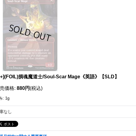
111263992001
X+](FOIL)損魂魔道士/Soul-Scar Mage《英語》【SLD】
売価格
:
880円
(税込)
み
:
1g
庫なし