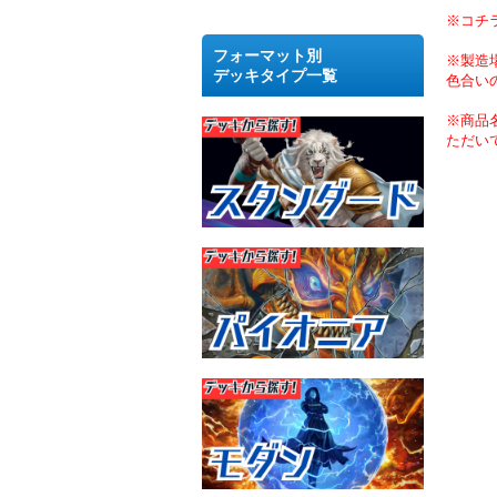
※コチ
フォーマット別
※製造
デッキタイプ一覧
色合い
※商品
ただい