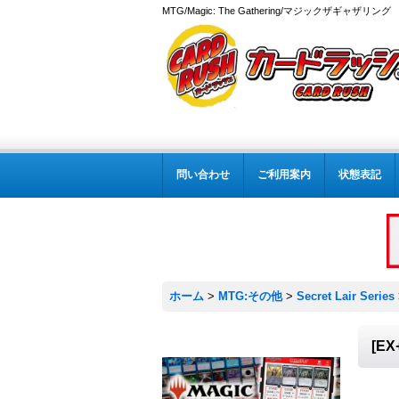
MTG/Magic: The Gathering/マジックザギャザ
問い合わせ
ご利用案内
状態表記
ホーム
>
MTG:その他
>
Secret Lair Series
[E