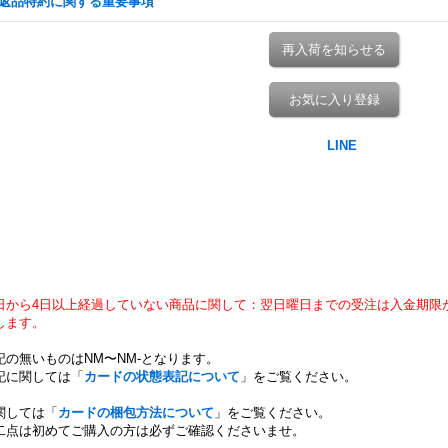
返品特約に関する重要事項
再入荷を知らせる
お気に入り登録
日から4日以上経過していない商品に関して：翌日曜日までの受注は入金期限
します。
記の無いものはNM〜NM-となります。
記に関しては「
カードの状態表記について
」をご覧ください。
関しては「
カードの梱包方法について
」をご覧ください。
二点は初めてご購入の方は必ずご確認くださいませ。