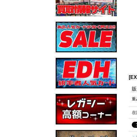
[E
販
重
在