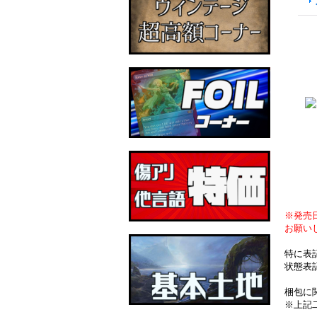
※発売
お願い
特に表
状態表
梱包に
※上記