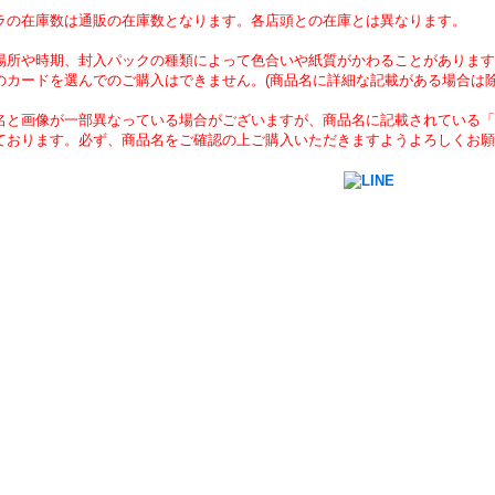
ラの在庫数は通販の在庫数となります。各店頭との在庫とは異なります。
場所や時期、封入パックの種類によって色合いや紙質がかわることがあります
のカードを選んでのご購入はできません。(商品名に詳細な記載がある場合は除
名と画像が一部異なっている場合がございますが、商品名に記載されている「
ております。必ず、商品名をご確認の上ご購入いただきますようよろしくお願