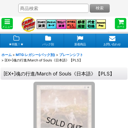
検索
メニュー
カート
★特集！★
パック別
新着商品
お問い合わせ
ホーム
>
MTG:レガシー(パック別)
>
プレーンシフト
>
[EX+]魂の行進/March of Souls《日本語》【PLS】
[EX+]魂の行進/March of Souls《日本語》【PLS】