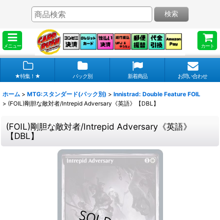
検索
メニュー
カート
★特集！★
パック別
新着商品
お問い合わせ
ホーム
>
MTG:スタンダード(パック別)
>
Innistrad: Double Feature FOIL
>
(FOIL)剛胆な敵対者/Intrepid Adversary《英語》【DBL】
(FOIL)剛胆な敵対者/Intrepid Adversary《英語》
【DBL】