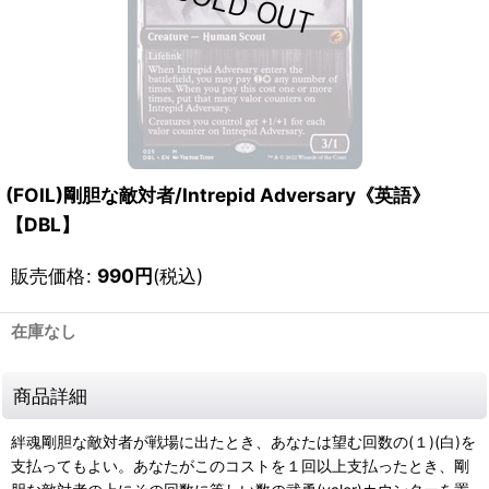
(FOIL)剛胆な敵対者/Intrepid Adversary《英語》
【DBL】
販売価格
:
990
円
(税込)
在庫なし
商品詳細
絆魂剛胆な敵対者が戦場に出たとき、あなたは望む回数の(１)(白)を
支払ってもよい。あなたがこのコストを１回以上支払ったとき、剛