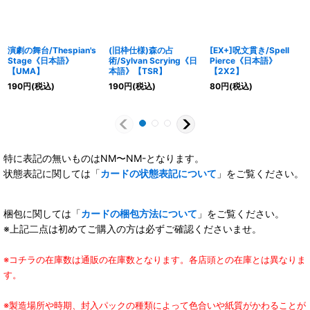
演劇の舞台/Thespian's
(旧枠仕様)森の占
[EX+]呪文貫き/Spell
Stage《日本語》
術/Sylvan Scrying《日
Pierce《日本語》
【UMA】
本語》【TSR】
【2X2】
190
円
(税込)
190
円
(税込)
80
円
(税込)
特に表記の無いものはNM〜NM-となります。
状態表記に関しては「
カードの状態表記について
」をご覧ください。
梱包に関しては「
カードの梱包方法について
」をご覧ください。
※上記二点は初めてご購入の方は必ずご確認くださいませ。
※コチラの在庫数は通販の在庫数となります。各店頭との在庫とは異なりま
す。
※製造場所や時期、封入パックの種類によって色合いや紙質がかわることが