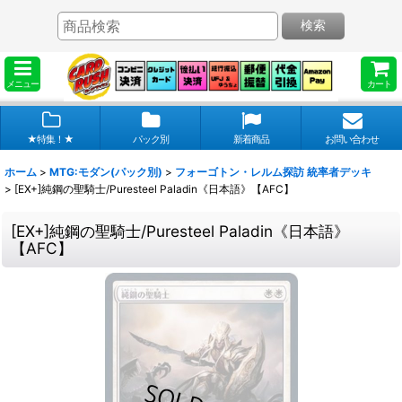
検索
メニュー
カート
★特集！★
パック別
新着商品
お問い合わせ
ホーム
>
MTG:モダン(パック別)
>
フォーゴトン・レルム探訪 統率者デッキ
>
[EX+]純鋼の聖騎士/Puresteel Paladin《日本語》【AFC】
[EX+]純鋼の聖騎士/Puresteel Paladin《日本語》
【AFC】