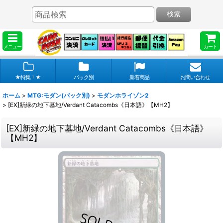
検索
メニュー
カート
★特集！★
パック別
新着商品
お問い合わせ
ホーム
>
MTG:モダン(パック別)
>
モダンホライゾン2
>
[EX]新緑の地下墓地/Verdant Catacombs《日本語》【MH2】
[EX]新緑の地下墓地/Verdant Catacombs《日本語》
【MH2】