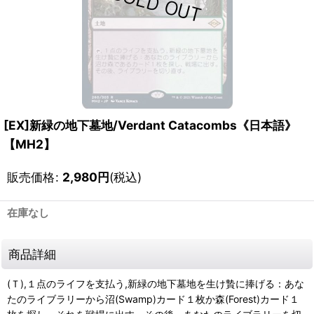
[EX]新緑の地下墓地/Verdant Catacombs《日本語》
【MH2】
販売価格
:
2,980
円
(税込)
在庫なし
商品詳細
(Ｔ),１点のライフを支払う,新緑の地下墓地を生け贄に捧げる：あな
たのライブラリーから沼(Swamp)カード１枚か森(Forest)カード１