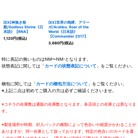
[EX]神無き祭
[EX]世界の咆哮、アラー
殿/Godless Shrine《日
ボ/Arahbo, Roar of the
本語》【RNA】
World《日本語》
【Commander 2017】
1,120
円
(税込)
3,680
円
(税込)
特に表記の無いものはNM〜NM-となります。
状態表記に関しては「
カードの状態表記について
」をご覧ください。
梱包に関しては「
カードの梱包方法について
」をご覧ください。
※上記二点は初めてご購入の方は必ずご確認くださいませ。
※コチラの在庫数は通販の在庫数となります。各店頭との在庫とは異なりま
す。
※製造場所や時期、封入パックの種類によって色合いや紙質がかわることが
ありますが、同一在庫として扱っております。特定の色合いのカードを選