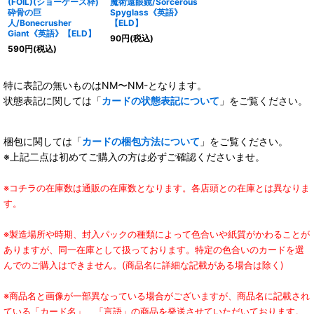
(FOIL)(ショーケース枠)
魔術遠眼鏡/Sorcerous
砕骨の巨
Spyglass《英語》
人/Bonecrusher
【ELD】
Giant《英語》【ELD】
90
円
(税込)
590
円
(税込)
特に表記の無いものはNM〜NM-となります。
状態表記に関しては「
カードの状態表記について
」をご覧ください。
梱包に関しては「
カードの梱包方法について
」をご覧ください。
※上記二点は初めてご購入の方は必ずご確認くださいませ。
※コチラの在庫数は通販の在庫数となります。各店頭との在庫とは異なりま
す。
※製造場所や時期、封入パックの種類によって色合いや紙質がかわることが
ありますが、同一在庫として扱っております。特定の色合いのカードを選
んでのご購入はできません。(商品名に詳細な記載がある場合は除く)
※商品名と画像が一部異なっている場合がございますが、商品名に記載され
ている「カード名」、「言語」の商品を発送させていただいております。