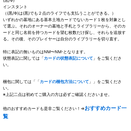
(黒/Φ)
インスタント
（(黒/Φ)は(黒)でも２点のライフでも支払うことができる。）
いずれかの墓地にある基本土地カードでないカード１枚を対象とし
て選ぶ。それのオーナーの墓地と手札とライブラリーから、そのカ
ードと同じ名前を持つカードを望む枚数だけ探し、それらを追放す
る。その後、そのプレイヤーは自分のライブラリーを切り直す。
特に表記の無いものはNM〜NM-となります。
状態表記に関しては「
カードの状態表記について
」をご覧くださ
い。
梱包に関しては「「
カードの梱包方法について
」」をご覧くださ
い。
※上記二点は初めてご購入の方は必ずご確認くださいませ。
おすすめカード一
他のおすすめカードも是非ご覧ください！⇒
覧
111019902001