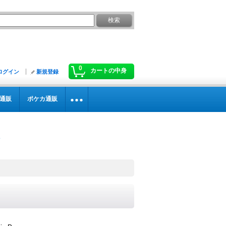
0
カートの中身
ログイン
新規登録
通販
ポケカ通販