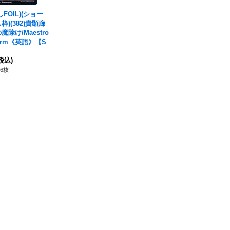
しFOIL)(ショー
枠)(382)貴顕廊
魔除け/Maestro
harm《英語》【S
税込)
6枚