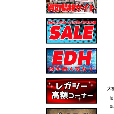
大祖
販
重