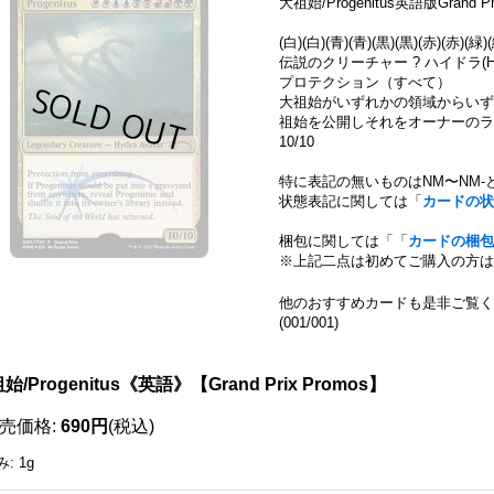
大祖始/Progenitus英語版Grand Pri
(白)(白)(青)(青)(黒)(黒)(赤)(赤)(緑)
伝説のクリーチャー ? ハイドラ(Hydr
プロテクション（すべて）
大祖始がいずれかの領域からいず
祖始を公開しそれをオーナーのラ
10/10
特に表記の無いものはNM〜NM-
状態表記に関しては「
カードの状
梱包に関しては「「
カードの梱包
※上記二点は初めてご購入の方は
他のおすすめカードも是非ご覧く
(001/001)
111022363001
始/Progenitus《英語》【Grand Prix Promos】
売価格
:
690円
(税込)
み
:
1g