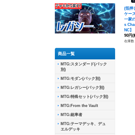
(箔押
ケース
一家の
s C
NC】
90円
(
在庫数 
商品一覧
MTG:スタンダード(パック
別)
MTG:モダン(パック別)
MTG:レガシー(パック別)
MTG:特殊セット(パック別)
MTG:From the Vault
MTG:統率者
MTG:テーマデッキ、デュ
エルデッキ