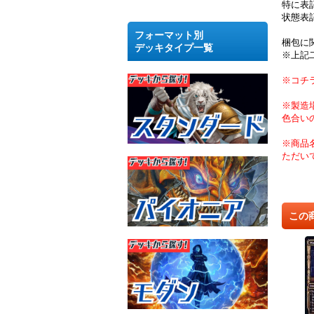
特に表
状態表
フォーマット別
梱包に
デッキタイプ一覧
※上記
※コチ
※製造
色合い
※商品
ただい
この