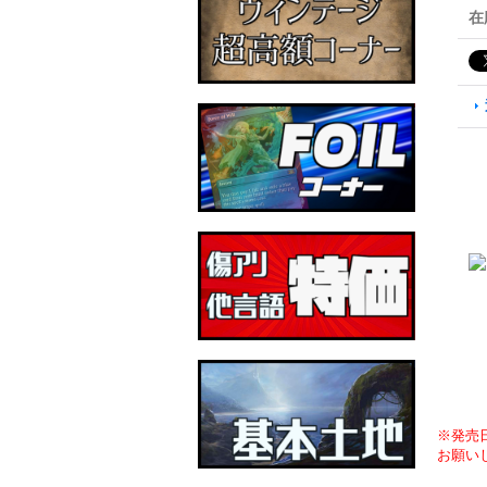
在
※発売
お願い