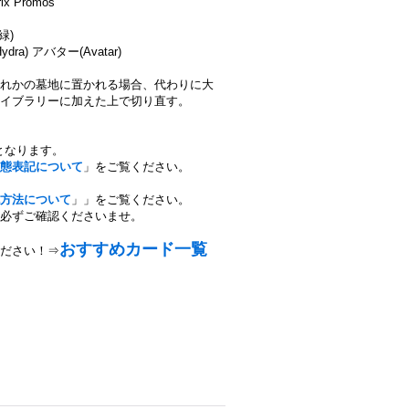
x Promos
(緑)
a) アバター(Avatar)
れかの墓地に置かれる場合、代わりに大
イブラリーに加えた上で切り直す。
となります。
態表記について
」をご覧ください。
方法について
」」をご覧ください。
必ずご確認くださいませ。
おすすめカード一覧
ださい！⇒