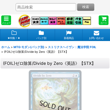
検索
メニュー
カート
★特集！★
パック別
新着商品
お問い合わせ
ホーム
>
MTG:モダン(パック別)
>
ストリクスヘイヴン：魔法学院 FOIL
>
(FOIL)ゼロ除算/Divide by Zero《英語》【STX】
(FOIL)ゼロ除算/Divide by Zero《英語》【STX】