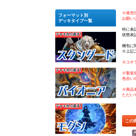
※発売
フォーマット別
お願い
デッキタイプ一覧
特に表
状態表
梱包に
※上記
※コチ
※製造
色合い
※商品
ただい
この