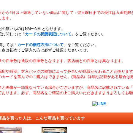
日から4日以上経過していない商品に関して：翌日曜日までの受注は入金期限
します。
記の無いものはNM〜NM-となります。
記に関しては「
カードの状態表記について
」をご覧ください。
関しては「
カードの梱包方法について
」をご覧ください。
二点は初めてご購入の方は必ずご確認くださいませ。
ラの在庫数は通販の在庫数となります。各店頭との在庫とは異なります。
場所や時期、封入パックの種類によって色合いや紙質がかわることがあります
のカードを選んでのご購入はできません。(商品名に詳細な記載がある場合は除
名と画像が一部異なっている場合がございますが、商品名に記載されている「
ております。必ず、商品名をご確認の上ご購入いただきますようよろしくお願
商品を買った人は、こんな商品も買っています