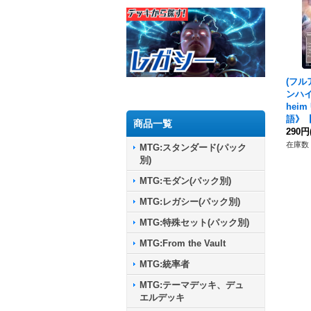
(フル
ンハイ
heim
語》【
商品一覧
290円
在庫数 
MTG:スタンダード(パック
別)
MTG:モダン(パック別)
MTG:レガシー(パック別)
MTG:特殊セット(パック別)
MTG:From the Vault
MTG:統率者
MTG:テーマデッキ、デュ
エルデッキ