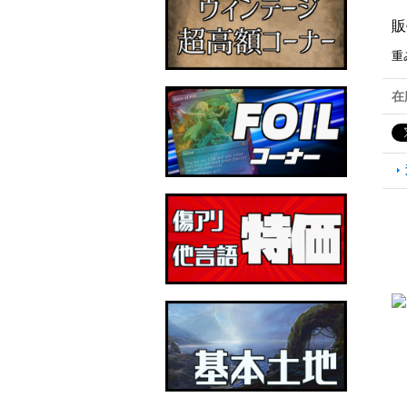
販
重
在