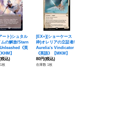
アート)シュタル
[EX+](ショーケース
ムの解放/Starn
枠)オレリアの立証者/
 Unleashed《英
Aurelia's Vindicator
KHM】
《英語》【MKM】
(税込)
80円
(税込)
1枚
在庫数 1枚