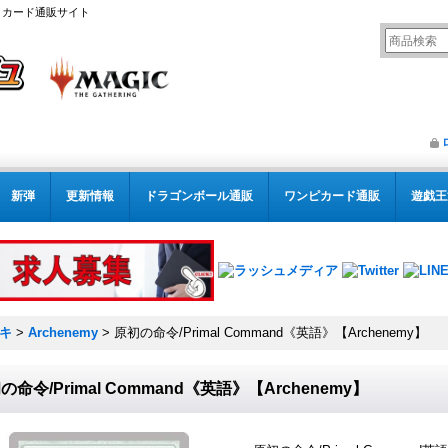
リング カード通販サイト
新弾
更新情報
ドラゴンボール通販
ワンピカード通販
遊戯王
ッキ
>
Archenemy
>
原初の命令/Primal Command《英語》【Archenemy】
の命令/Primal Command《英語》【Archenemy】