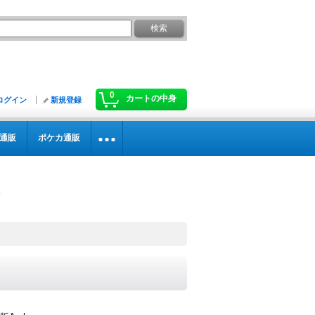
0
カートの中身
ログイン
新規登録
通販
ポケカ通販