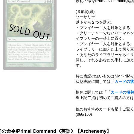
原初の命令/Primal Command英語
(３)(緑)(緑)
ソーサリー
以下から２つを選ぶ。
・プレイヤー１人を対象とする。
・クリーチャーでないパーマネン
イブラリーの一番上に置く。
・プレイヤー１人を対象とする。
ライブラリーに加えた上で切り直
・あなたのライブラリーからクリ
開し、それをあなたの手札に加え
す。
特に表記の無いものはNM〜NM-
状態表記に関しては「
カードの状
梱包に関しては「「
カードの梱包
※上記二点は初めてご購入の方は
他のおすすめカードも是非ご覧く
(066/150)
111020690001
の命令/Primal Command《英語》【Archenemy】