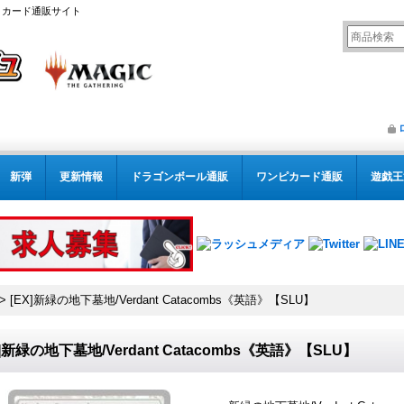
リング カード通販サイト
新弾
更新情報
ドラゴンボール通販
ワンピカード通販
遊戯王
>
[EX]新緑の地下墓地/Verdant Catacombs《英語》【SLU】
X]新緑の地下墓地/Verdant Catacombs《英語》【SLU】