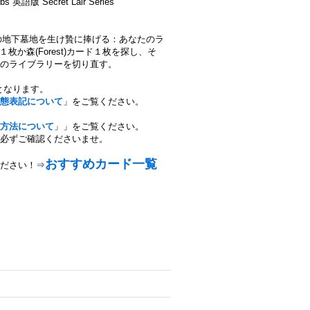
英語版 Secret Lair Series
緑の地下墓地を生け贄に捧げる：あなたのラ
１枚か森(Forest)カード１枚を探し、そ
のライブラリーを切り直す。
となります。
態表記について
」をご覧ください。
方法について
」」をご覧ください。
必ずご確認くださいませ。
おすすめカード一覧
ださい！⇒