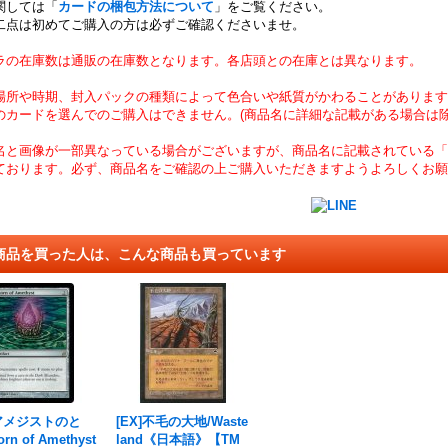
関しては「
カードの梱包方法について
」をご覧ください。
二点は初めてご購入の方は必ずご確認くださいませ。
ラの在庫数は通販の在庫数となります。各店頭との在庫とは異なります。
場所や時期、封入パックの種類によって色合いや紙質がかわることがあります
のカードを選んでのご購入はできません。(商品名に詳細な記載がある場合は除
名と画像が一部異なっている場合がございますが、商品名に記載されている「
ております。必ず、商品名をご確認の上ご購入いただきますようよろしくお願
商品を買った人は、こんな商品も買っています
]アメジストのと
[EX]不毛の大地/Waste
rn of Amethyst
land《日本語》【TM