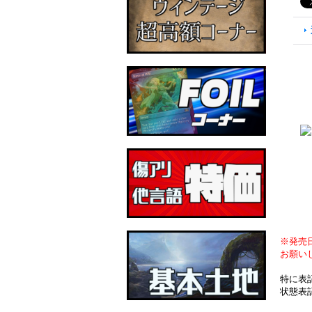
※発売
お願い
特に表
状態表