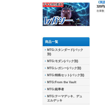
《英語
320円
在庫数 
商品一覧
MTG:スタンダード(パック
別)
MTG:モダン(パック別)
MTG:レガシー(パック別)
MTG:特殊セット(パック別)
MTG:From the Vault
MTG:統率者
MTG:テーマデッキ、デュ
エルデッキ