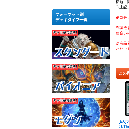
梱包に
※上記
フォーマット別
※コチ
デッキタイプ一覧
※製造
色合い
※商品
ただい
この
[EX
げ/Tho