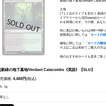
新緑の地下墓地/Verdant Catacombs 
土地
(Ｔ),１点のライフを支払う,新
イブラリーから沼(Swamp)カード
れを戦場に出す。その後、あなた
特に表記の無いものはNM〜NM-
状態表記に関しては「
カードの状
梱包に関しては「「
カードの梱包
※上記二点は初めてご購入の方は
他のおすすめカードも是非ご覧く
111140443001
X]新緑の地下墓地/Verdant Catacombs《英語》【SLU】
売価格
:
4,480円
(税込)
み
:
1g
庫なし