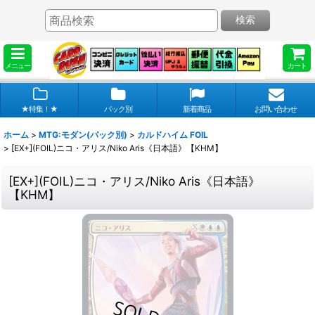
検索
メニュー
カート
★特集！★
パック別
新着商品
お問い合わせ
ホーム
>
MTG:モダン(パック別)
>
カルドハイム FOIL
>
[EX+](FOIL)ニコ・アリス/Niko Aris《日本語》【KHM】
[EX+](FOIL)ニコ・アリス/Niko Aris《日本語》
【KHM】