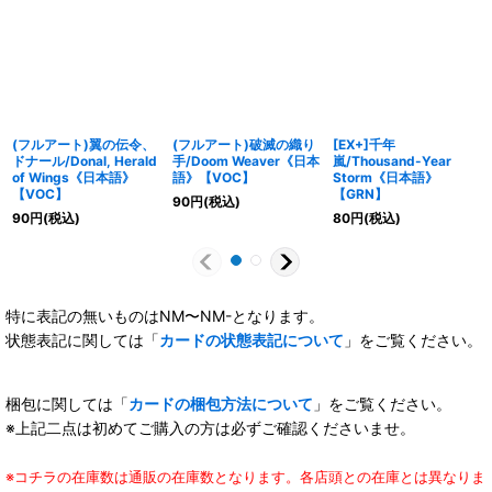
(フルアート)翼の伝令、
(フルアート)破滅の織り
[EX+]千年
ドナール/Donal, Herald
手/Doom Weaver《日本
嵐/Thousand-Year
of Wings《日本語》
語》【VOC】
Storm《日本語》
【VOC】
【GRN】
90
円
(税込)
90
円
(税込)
80
円
(税込)
特に表記の無いものはNM〜NM-となります。
状態表記に関しては「
カードの状態表記について
」をご覧ください。
梱包に関しては「
カードの梱包方法について
」をご覧ください。
※上記二点は初めてご購入の方は必ずご確認くださいませ。
※コチラの在庫数は通販の在庫数となります。各店頭との在庫とは異なりま