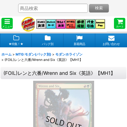
検索
メニュー
カート
★特集！★
パック別
新着商品
お問い合わせ
ホーム
>
MTG:モダン(パック別)
>
モダンホライゾン
>
(FOIL)レンと六番/Wrenn and Six《英語》【MH1】
(FOIL)レンと六番/Wrenn and Six《英語》【MH1】