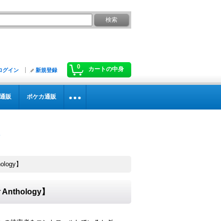
0
カートの中身
ログイン
新規登録
通販
ポケカ通販
ology】
Anthology】