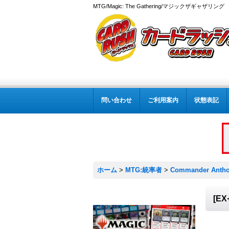
MTG/Magic: The Gathering/マジックザギャザ
問い合わせ
ご利用案内
状態表記
ホーム
>
MTG:統率者
>
Commander Antho
[E