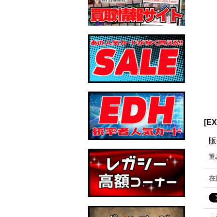
[E
販
重
在