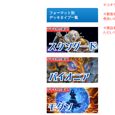
※コチ
フォーマット別
※製造
デッキタイプ一覧
色合い
※商品
ただい