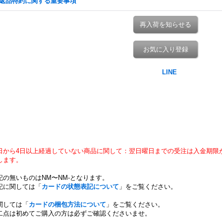
返品特約に関する重要事項
再入荷を知らせる
お気に入り登録
日から4日以上経過していない商品に関して：翌日曜日までの受注は入金期限
します。
記の無いものはNM〜NM-となります。
記に関しては「
カードの状態表記について
」をご覧ください。
関しては「
カードの梱包方法について
」をご覧ください。
二点は初めてご購入の方は必ずご確認くださいませ。