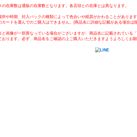
ラの在庫数は通販の在庫数となります。各店頭との在庫とは異なります。
場所や時期、封入パックの種類によって色合いや紙質がかわることがあります
のカードを選んでのご購入はできません。(商品名に詳細な記載がある場合は除
名と画像が一部異なっている場合がございますが、商品名に記載されている「
ております。必ず、商品名をご確認の上ご購入いただきますようよろしくお願