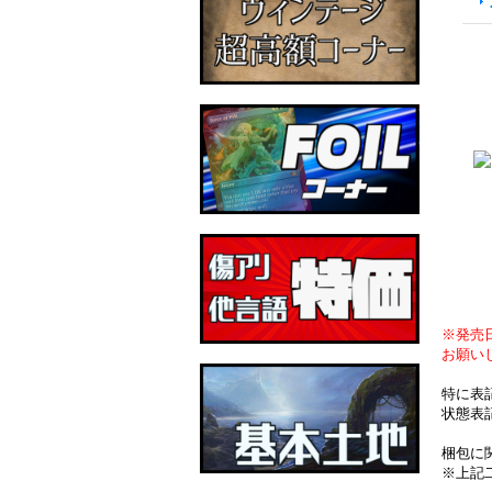
※発売
お願い
特に表
状態表
梱包に
※上記