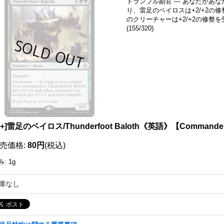
トランプル副官 ― あなたがあ
り、雷足のベイロスは+2/+2の
のクリーチャーは+2/+2の修整
(155/320)
111146185001
X+]雷足のベイロス/Thunderfoot Baloth《英語》【Commander
売価格
:
80円
(税込)
み
:
1g
庫なし