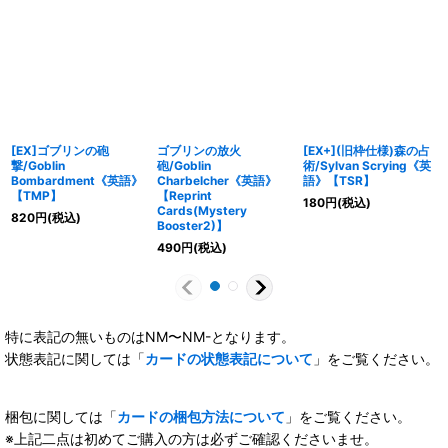
[EX]ゴブリンの砲
ゴブリンの放火
[EX+](旧枠仕様)森の占
撃/Goblin
砲/Goblin
術/Sylvan Scrying《英
Bombardment《英語》
Charbelcher《英語》
語》【TSR】
【TMP】
【Reprint
180
円
(税込)
Cards(Mystery
820
円
(税込)
Booster2)】
490
円
(税込)
特に表記の無いものはNM〜NM-となります。
状態表記に関しては「
カードの状態表記について
」をご覧ください。
梱包に関しては「
カードの梱包方法について
」をご覧ください。
※上記二点は初めてご購入の方は必ずご確認くださいませ。