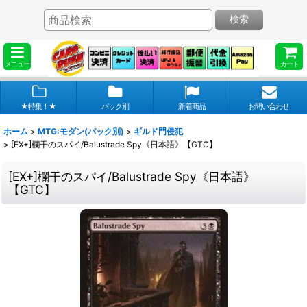
検索
メニュー
カート
★特集！★
パック別
新着商品
お問い合わせ
ホーム
>
MTG:モダン(パック別)
>
ギルド門侵犯
>
[EX+]欄干のスパイ/Balustrade Spy《日本語》【GTC】
[EX+]欄干のスパイ/Balustrade Spy《日本語》
【GTC】