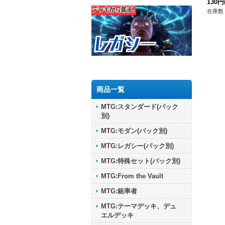
130円
在庫数 
商品一覧
MTG:スタンダード(パック
別)
MTG:モダン(パック別)
MTG:レガシー(パック別)
MTG:特殊セット(パック別)
MTG:From the Vault
MTG:統率者
MTG:テーマデッキ、デュ
エルデッキ