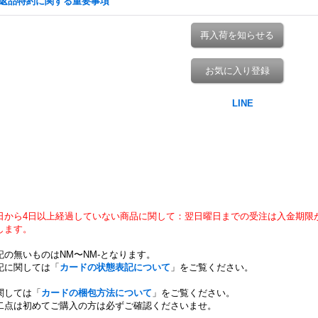
返品特約に関する重要事項
再入荷を知らせる
お気に入り登録
日から4日以上経過していない商品に関して：翌日曜日までの受注は入金期限
します。
記の無いものはNM〜NM-となります。
記に関しては「
カードの状態表記について
」をご覧ください。
関しては「
カードの梱包方法について
」をご覧ください。
二点は初めてご購入の方は必ずご確認くださいませ。