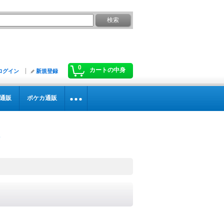
0
カートの中身
ログイン
新規登録
通販
ポケカ通販