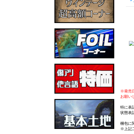
※発売
お願い
特に表
状態表
梱包に
※上記