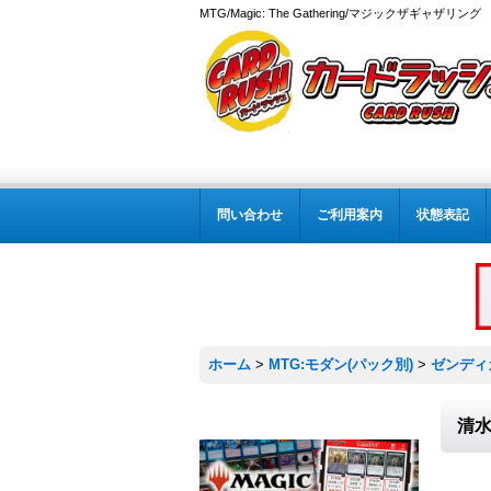
MTG/Magic: The Gathering/マジックザギャザ
問い合わせ
ご利用案内
状態表記
ホーム
>
MTG:モダン(パック別)
>
ゼンディ
清水