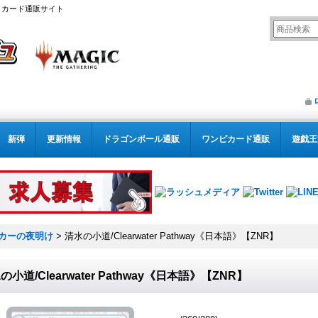
リング カード通販サイト
新弾
更新情報
ドラゴンボール通販
ワンピカード通販
遊戯王
カーの夜明け
>
清水の小道/Clearwater Pathway《日本語》【ZNR】
の小道/Clearwater Pathway《日本語》【ZNR】