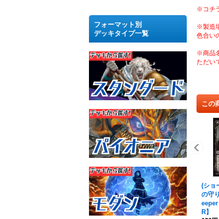
※コチ
フォーマット別
※製造
デッキタイプ一覧
色合い
※商品
ただい
この
(ショ
の守り手
eep
R】