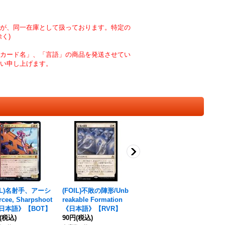
が、同一在庫として扱っております。特定の
く)
カード名」、「言語」の商品を発送させてい
い申し上げます。
OIL)名射手、アーシ
(FOIL)不敗の陣形/Unb
[EX]灯を追う者、チャ
(
cee, Sharpshoot
reakable Formation
ンドラ/Chandra, Spar
アの
《日本語》【BOT】
《日本語》【RVR】
k Hunter《日本語》
t
(税込)
90円
(税込)
【DFT】
90