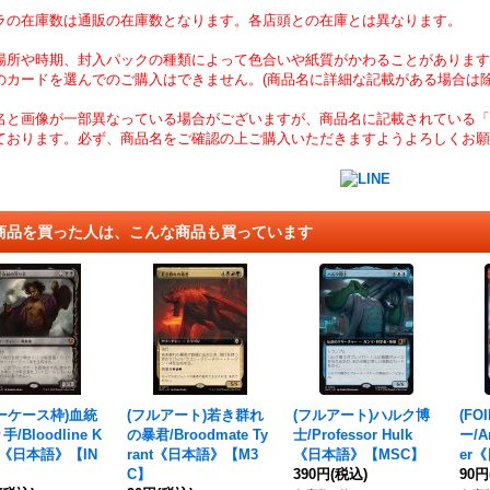
ラの在庫数は通販の在庫数となります。各店頭との在庫とは異なります。
場所や時期、封入パックの種類によって色合いや紙質がかわることがあります
のカードを選んでのご購入はできません。(商品名に詳細な記載がある場合は除
名と画像が一部異なっている場合がございますが、商品名に記載されている「
ております。必ず、商品名をご確認の上ご購入いただきますようよろしくお願
商品を買った人は、こんな商品も買っています
ーケース枠)血統
(フルアート)若き群れ
(フルアート)ハルク博
(F
/Bloodline K
の暴君/Broodmate Ty
士/Professor Hulk
ー/Ar
er《日本語》【IN
rant《日本語》【M3
《日本語》【MSC】
er
C】
390円
(税込)
90円