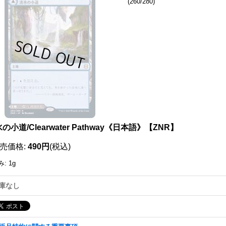
(260/280)
111140940001
の小道/Clearwater Pathway《日本語》【ZNR】
売価格
:
490円
(税込)
み
:
1g
庫なし