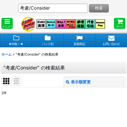
検索
メニュー
カート
★特集！★
パック別
新着商品
お問い合わせ
ホーム
>
"考慮/Consider"
の
検索結果
"考慮/Consider"
の
検索結果
表示順変更
閉じる
2
件
商品検索
:
表示数
:
在庫あり