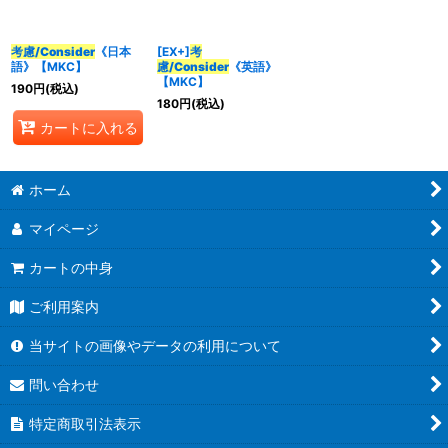
並び順
:
考慮/Consider
《日本
[EX+]
考
語》【MKC】
慮/Consider
《英語》
【MKC】
190
円
(税込)
カテゴリ
:
180
円
(税込)
カートに入れる
特集
:
ホーム
マイページ
絞り込む
カートの中身
ご利用案内
当サイトの画像やデータの利用について
問い合わせ
特定商取引法表示