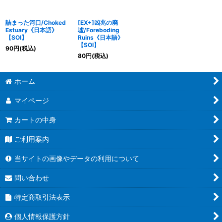
詰まった河口/Choked
[EX+]凶兆の廃
Estuary《日本語》
墟/Foreboding
【SOI】
Ruins《日本語》
【SOI】
90
円
(税込)
80
円
(税込)
ホーム
マイページ
カートの中身
ご利用案内
当サイトの画像やデータの利用について
問い合わせ
特定商取引法表示
個人情報保護方針