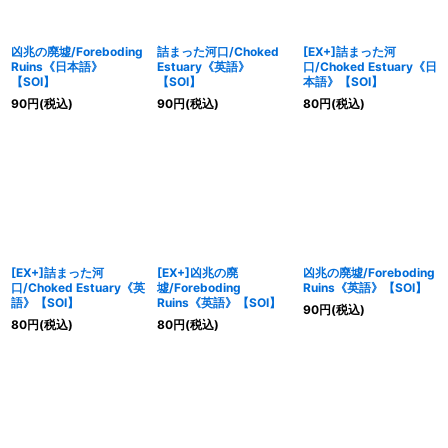
並び順
:
凶兆の廃墟/Foreboding
詰まった河口/Choked
[EX+]詰まった河
Ruins《日本語》
Estuary《英語》
口/Choked Estuary《日
【SOI】
【SOI】
本語》【SOI】
カテゴリ
:
90
円
(税込)
90
円
(税込)
80
円
(税込)
特集
:
絞り込む
[EX+]詰まった河
[EX+]凶兆の廃
凶兆の廃墟/Foreboding
口/Choked Estuary《英
墟/Foreboding
Ruins《英語》【SOI】
語》【SOI】
Ruins《英語》【SOI】
90
円
(税込)
80
円
(税込)
80
円
(税込)