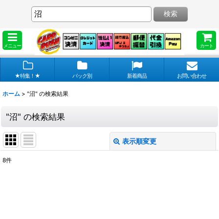
検索
メニュー
カート
★特集！★
パック別
新着商品
お問い合わせ
ホーム
>
"沼"
の
検索結果
"沼"
の
検索結果
表示順変更
閉じる
8
件
商品検索
:
表示数
:
在庫あり