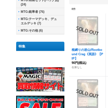
MTG:特殊セット(パック別)
(
24
)
8
件
MTG:統率者
(
76
)
MTG:テーマデッキ、デュ
エルデッキ
(
7
)
MTG:その他
(
6
)
特集
根縛りの岩山
/Rootbo
und Crag《英語》【P
IP】
90円
(税込)
在庫なし