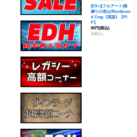
[EX+](フルアート)
根
縛りの岩山
/Rootboun
d Crag《英語》【PI
P】
80円
(税込)
在庫なし