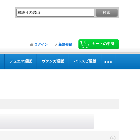
0
カートの中身
ログイン
新規登録
デュエマ通販
ヴァンガ通販
バトスピ通販