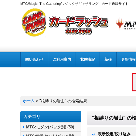
MTG/Magic: The Gathering/マジックザギャザリング カード通販サイト
問い合わせ
ご利用案内
状態表記
新弾
更新情報
ホーム
>
"根縛りの岩山"
の
検索結果
カテゴリ
"根縛りの岩山"
の
MTG:モダン(パック別)
(
50
)
表示設定/絞り込み