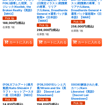
FOIL)崩壊した現実、コ
(日限定イラスト)戦慄衆
スト)戦慄衆の将軍、リ
ジレック/Kozilek, the
の将軍、リリア
リアナ/Liliana,
Broken Reality《英語》
ナ/Liliana, Dreadhorde
Dreadhorde General ※
【MH3】
General ※通常パック版
通常パック版前期※《日
前期※《日本語》
本語》【WAR】
【WAR】
188,000
円
(税込)
258,000
円
(税込)
在庫数 1枚
298,000
円
(税込)
在庫数 1枚
在庫数 1枚
カートに入れる
カートに入れる
カートに入れる
(FOIL)(フルアート)漆月
(FOIL)(0015)レンと六
(0036)解放された者、
魁渡/Kaito Shizuki※ド
番/Wrenn and Six《英
カーン/Karn
ラフト・セットブースタ
語》【Secret Lair
Liberated《英語》
ー産《日本語》【NEO】
Showdown】
【Secret Lair
Showdown】
24,810
円
(税込)
158,010
円
(税込)