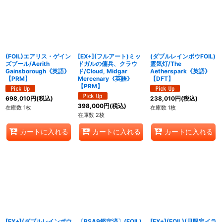
(FOIL)エアリス・ゲイン
[EX+](フルアート)ミッ
(ダブルレインボウFOIL)
ズブール/Aerith
ドガルの傭兵、クラウ
霊気灯/The
Gainsborough《英語》
ド/Cloud, Midgar
Aetherspark《英語》
【PRM】
Mercenary《英語》
【DFT】
【PRM】
698,010
円
(税込)
238,010
円
(税込)
398,000
円
(税込)
在庫数 1枚
在庫数 1枚
在庫数 2枚
カートに入れる
カートに入れる
カートに入れる
[EX+](ダブルレインボウ
〔PSA9鑑定済〕(FOIL)
[EX+](FOIL)(日限定イラ