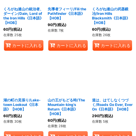
くろがね連山の統治者、
先導者フィーリ/Fili the
くろがね連山の武器鍛
ダーイン/Dain, Lord of
Pathfinder《日本語》
冶/Iron Hills
the Iron Hills《日本語》
【HOB】
Blacksmith《日本語》
【HOB】
【HOB】
90
円
(税込)
60
円
(税込)
60
円
(税込)
在庫数 7枚
在庫数 25枚
在庫数 26枚
カートに入れる
カートに入れる
カートに入れる
湖の町の見張り/Lake-
山の王がもどる時/The
道は、はてしなくつづ
town Lookout《日本
Mountain-king's
く/Roads Go Ever, Ever
語》【HOB】
Return《日本語》
On《日本語》【HOB】
【HOB】
60
円
(税込)
290
円
(税込)
60
円
(税込)
在庫数 30枚
在庫数 5枚
在庫数 28枚