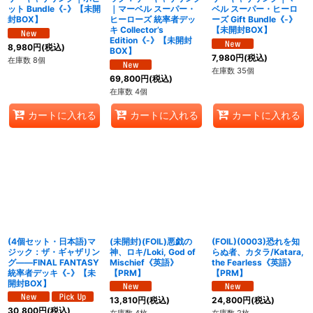
ット Bundle《-》【未開
｜マーベル スーパー・
ベル スーパー・ヒーロ
封BOX】
ヒーローズ 統率者デッ
ーズ Gift Bundle《-》
キ Collector’s
【未開封BOX】
Edition《-》【未開封
8,980
円
(税込)
BOX】
7,980
円
(税込)
在庫数 8個
在庫数 35個
69,800
円
(税込)
在庫数 4個
カートに入れる
カートに入れる
カートに入れる
(4個セット・日本語)マ
(未開封)(FOIL)悪戯の
(FOIL)(0003)恐れを知
ジック：ザ・ギャザリン
神、ロキ/Loki, God of
らぬ者、カタラ/Katara,
グ――FINAL FANTASY
Mischief《英語》
the Fearless《英語》
統率者デッキ《-》【未
【PRM】
【PRM】
開封BOX】
13,810
円
(税込)
24,800
円
(税込)
30,800
円
(税込)
在庫数 4枚
在庫数 2枚