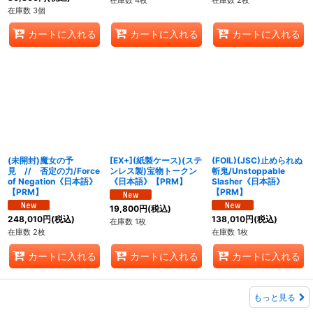
在庫数 3個
カートに入れる
カートに入れる
カートに入れる
(未開封)魔女の予
[EX+](紙製ケース)(ステ
(FOIL)(JSC)止められぬ
見 // 否定の力/Force
ンレス製)宝物トークン
斬鬼/Unstoppable
of Negation《日本語》
《日本語》【PRM】
Slasher《日本語》
【PRM】
【PRM】
19,800
円
(税込)
248,010
円
(税込)
138,010
円
(税込)
在庫数 1枚
在庫数 2枚
在庫数 1枚
カートに入れる
カートに入れる
カートに入れる
もっと見る