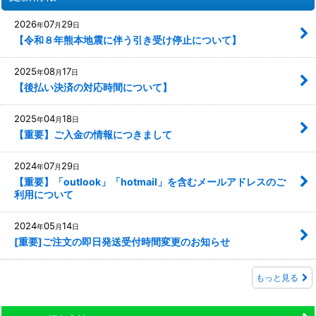
2026
07
29
年
月
日
【令和８年熊本地震に伴う引き受け停止について】
2025
08
17
年
月
日
【後払い決済の対応時間について】
2025
04
18
年
月
日
【重要】ご入金の情報につきまして
2024
07
29
年
月
日
【重要】「outlook」「hotmail」を含むメールアドレスのご
利用について
2024
05
14
年
月
日
[重要]ご注文の即日発送受付時間変更のお知らせ
もっと見る