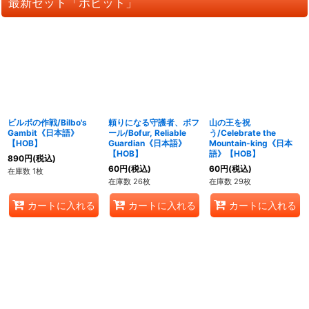
最新セット「ホビット」
ビルボの作戦/Bilbo's
頼りになる守護者、ボフ
山の王を祝
Gambit《日本語》
ール/Bofur, Reliable
う/Celebrate the
【HOB】
Guardian《日本語》
Mountain-king《日本
【HOB】
語》【HOB】
890
円
(税込)
60
円
(税込)
60
円
(税込)
在庫数 1枚
在庫数 26枚
在庫数 29枚
カートに入れる
カートに入れる
カートに入れる