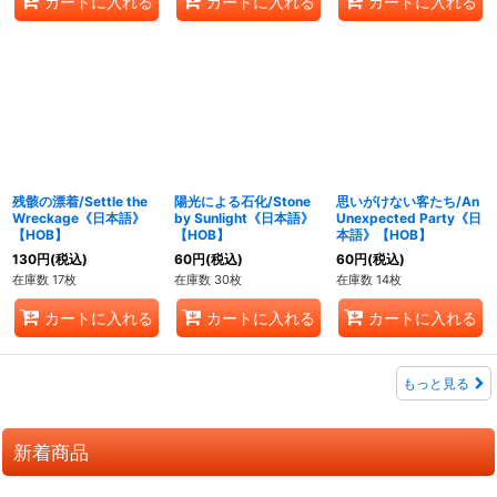
カートに入れる
カートに入れる
カートに入れる
残骸の漂着/Settle the
陽光による石化/Stone
思いがけない客たち/An
Wreckage《日本語》
by Sunlight《日本語》
Unexpected Party《日
【HOB】
【HOB】
本語》【HOB】
130
円
(税込)
60
円
(税込)
60
円
(税込)
在庫数 17枚
在庫数 30枚
在庫数 14枚
カートに入れる
カートに入れる
カートに入れる
もっと見る
新着商品