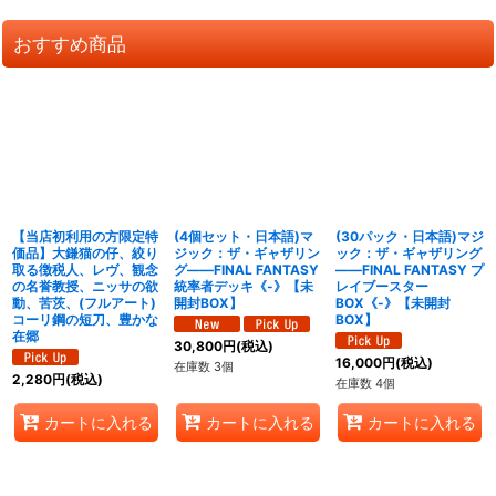
おすすめ商品
【当店初利用の方限定特
(4個セット・日本語)マ
(30パック・日本語)マジ
価品】大鎌猫の仔、絞り
ジック：ザ・ギャザリン
ック：ザ・ギャザリング
取る徴税人、レヴ、観念
グ――FINAL FANTASY
――FINAL FANTASY プ
の名誉教授、ニッサの欲
統率者デッキ《-》【未
レイブースター
動、苦茨、(フルアート)
開封BOX】
BOX《-》【未開封
コーリ鋼の短刀、豊かな
BOX】
在郷
30,800
円
(税込)
16,000
円
(税込)
在庫数 3個
2,280
円
(税込)
在庫数 4個
カートに入れる
カートに入れる
カートに入れる