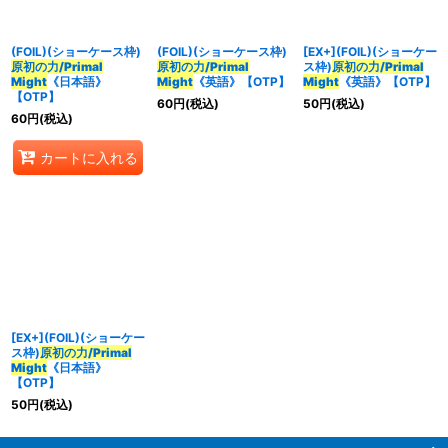
並び順
:
(FOIL)(ショーケース枠)
(FOIL)(ショーケース枠)
[EX+](FOIL)(ショーケー
原初の力/Primal
原初の力/Primal
ス枠)
原初の力/Primal
Might
《日本語》
Might
《英語》【OTP】
Might
《英語》【OTP】
カテゴリ
:
【OTP】
60
円
(税込)
50
円
(税込)
60
円
(税込)
カートに入れる
特集
:
絞り込む
[EX+](FOIL)(ショーケー
ス枠)
原初の力/Primal
Might
《日本語》
【OTP】
50
円
(税込)