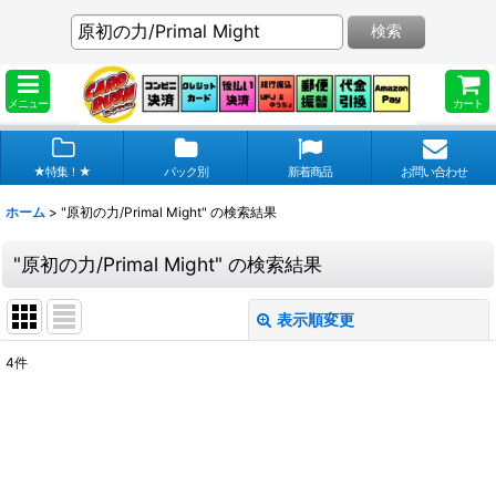
検索
メニュー
カート
★特集！★
パック別
新着商品
お問い合わせ
ホーム
>
"原初の力/Primal Might"
の
検索結果
"原初の力/Primal Might"
の
検索結果
表示順変更
閉じる
4
件
商品検索
:
表示数
:
在庫あり