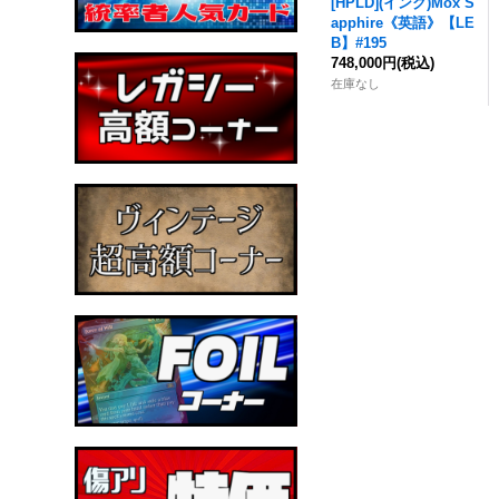
[HPLD](インク)
Mox
S
apphire
《英語》【LE
B】#195
748,000円
(税込)
在庫なし