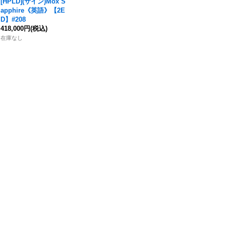
[HPLD](サイン)
Mox
S
apphire
《英語》【2E
D】#208
418,000円
(税込)
在庫なし