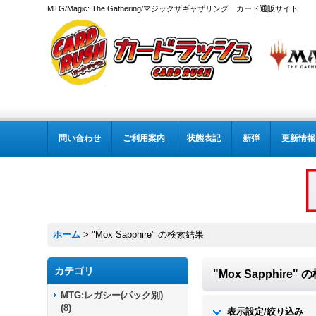
MTG/Magic: The Gathering/マジックザギャザリング カード通販サイト
問い合わせ
ご利用案内
状態表記
新弾
更新情報
ホーム
>
"Mox Sapphire"
の
検索結果
カテゴリ
"Mox Sapphire"
の
MTG:レガシー(パック別)
(
8
)
表示設定/絞り込み