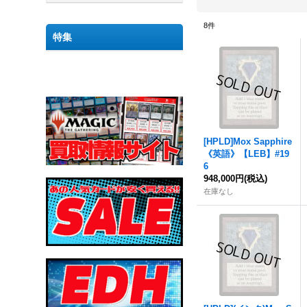
8
件
特集
[HPLD]
Mox
Sapphire
《英語》【LEB】#19
6
948,000円
(税込)
在庫なし