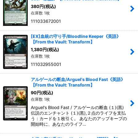
在庫あり
380
円
(税込)
在庫数 1枚
並び順
:
111033672001
絞り込む
[EX]血統の守り手/Bloodline Keeper《英語》
【From the Vault: Transform】
1,380
円
(税込)
在庫数 1枚
111032955001
アルゲールの断血/Arguel's Blood Fast《英語》
【From the Vault: Transform】
90
円
(税込)
在庫数 1枚
Arguel's Blood Fast / アルゲールの断血 (１)(黒)
伝説のエンチャント (１)(黒),２点のライフを支払
う：カードを１枚引く。 あなたのアップキープの
開始時に、あなたのライフ…