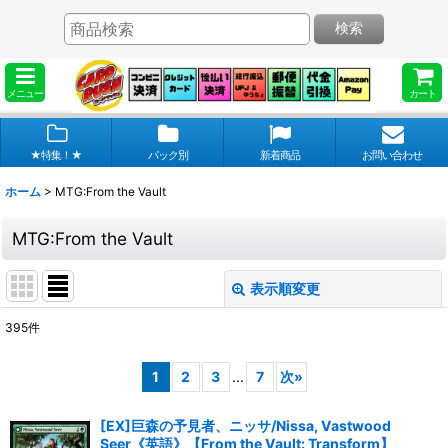
検索
メニュー
カート
★特集！★
パック別
新着商品
お問い合わせ
ホーム
>
MTG:From the Vault
MTG:From the Vault
表示順変更
閉じる
395
件
サブカテゴリ
:
1
2
3
...
7
次
»
表示数
:
[EX]巨森の予見者、ニッサ/Nissa, Vastwood
Seer《英語》【From the Vault: Transform】