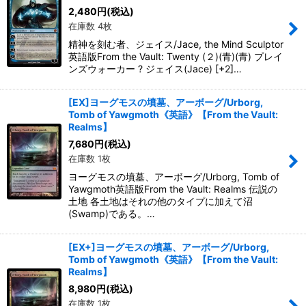
2,480
円
(税込)
在庫数 4枚
精神を刻む者、ジェイス/Jace, the Mind Sculptor
英語版From the Vault: Twenty (２)(青)(青) プレイ
ンズウォーカー ? ジェイス(Jace) [+2]…
[EX]ヨーグモスの墳墓、アーボーグ/Urborg,
Tomb of Yawgmoth《英語》【From the Vault:
Realms】
7,680
円
(税込)
在庫数 1枚
ヨーグモスの墳墓、アーボーグ/Urborg, Tomb of
Yawgmoth英語版From the Vault: Realms 伝説の
土地 各土地はそれの他のタイプに加えて沼
(Swamp)である。…
[EX+]ヨーグモスの墳墓、アーボーグ/Urborg,
Tomb of Yawgmoth《英語》【From the Vault:
Realms】
8,980
円
(税込)
在庫数 1枚