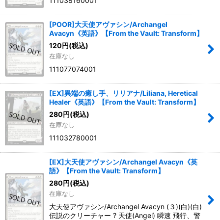
111038160001
[POOR]大天使アヴァシン/Archangel
Avacyn《英語》【From the Vault: Transform】
120
円
(税込)
在庫なし
111077074001
[EX]異端の癒し手、リリアナ/Liliana, Heretical
Healer《英語》【From the Vault: Transform】
280
円
(税込)
在庫なし
111032780001
[EX]大天使アヴァシン/Archangel Avacyn《英
語》【From the Vault: Transform】
280
円
(税込)
在庫なし
大天使アヴァシン/Archangel Avacyn (３)(白)(白)
伝説のクリーチャー ? 天使(Angel) 瞬速 飛行、警