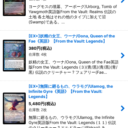
ヨーグモスの墳墓、アーボーグ/Urborg, Tomb of
Yawgmoth英語版From the Vault: Realms 伝説の
土地 各土地はそれの他のタイプに加えて沼
(Swamp)である。…
[EX+]妖精の女王、ウーナ/Oona, Queen of the
Fae《英語》【From the Vault: Legends】
380
円
(税込)
在庫数 4枚
妖精の女王、ウーナ/Oona, Queen of the Fae英語
版From the Vault: Legends (３)(青/黒)(青/黒)(青/
黒) 伝説のクリーチャー ? フェアリー(Fae…
[EX+]無限に廻るもの、ウラモグ/Ulamog, the
Infinite Gyre《英語》【From the Vault:
Legends】
5,480
円
(税込)
在庫数 2枚
無限に廻るもの、ウラモグ/Ulamog, the Infinite
Gyre英語版From the Vault: Legends (１１) 伝説
のクリーチャー ? エルドラージ(Eldrazi) あ…