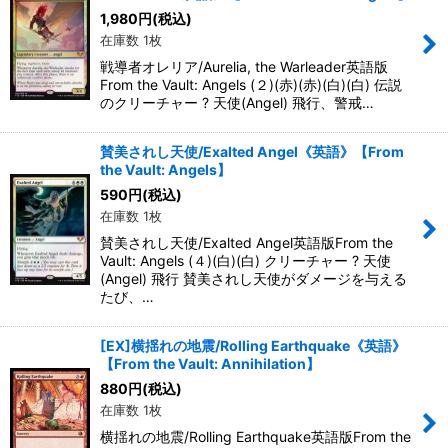
1,980
円
(税込)
在庫数 1枚
戦導者オレリア/Aurelia, the Warleader英語版
From the Vault: Angels (２)(赤)(赤)(白)(白) 伝説
のクリーチャー ? 天使(Angel) 飛行、警戒…
賛美されし天使/Exalted Angel《英語》【From
the Vault: Angels】
590
円
(税込)
在庫数 1枚
賛美されし天使/Exalted Angel英語版From the
Vault: Angels (４)(白)(白) クリーチャー ? 天使
(Angel) 飛行 賛美されし天使がダメージを与える
たび、…
[EX]横揺れの地震/Rolling Earthquake《英語》
【From the Vault: Annihilation】
880
円
(税込)
在庫数 1枚
横揺れの地震/Rolling Earthquake英語版From the