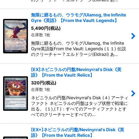
無限に廻るもの、ウラモグ/Ulamog, the Infinite
Gyre《英語》【From the Vault: Legends】
5,490
円
(税込)
在庫数 1枚
無限に廻るもの、ウラモグ/Ulamog, the Infinite
Gyre英語版From the Vault: Legends (１１) 伝説
のクリーチャー ? エルドラージ(Eldrazi) あ…
[EX]ネビニラルの円盤/Nevinyrral's Disk《英
語》【From the Vault: Relics】
320
円
(税込)
在庫数 1枚
ネビニラルの円盤/Nevinyrral's Disk (４) アーティ
ファクト ネビニラルの円盤はタップ状態で戦場に
出る。 (１),(Ｔ)：すべてのアーティファクトとす
べてのクリーチャーとすべての…
[EX+]ネビニラルの円盤/Nevinyrral's Disk《英
語》【From the Vault: Relics】