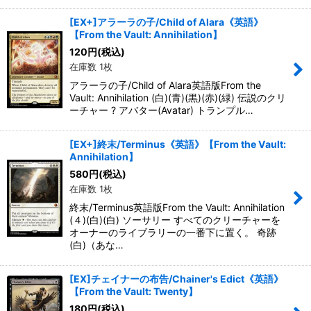
[EX+]アラーラの子/Child of Alara《英語》
【From the Vault: Annihilation】
120
円
(税込)
在庫数 1枚
アラーラの子/Child of Alara英語版From the
Vault: Annihilation (白)(青)(黒)(赤)(緑) 伝説のクリ
ーチャー ? アバター(Avatar) トランプル…
[EX+]終末/Terminus《英語》【From the Vault:
Annihilation】
580
円
(税込)
在庫数 1枚
終末/Terminus英語版From the Vault: Annihilation
(４)(白)(白) ソーサリー すべてのクリーチャーを
オーナーのライブラリーの一番下に置く。 奇跡
(白)（あな…
[EX]チェイナーの布告/Chainer's Edict《英語》
【From the Vault: Twenty】
180
円
(税込)