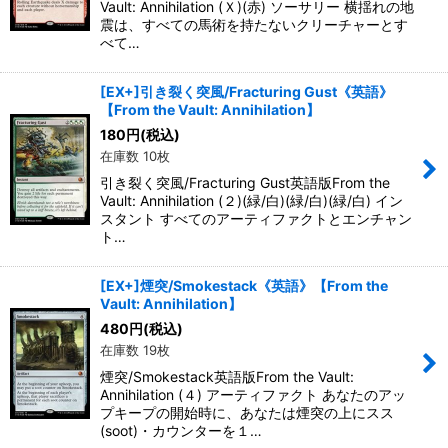
Vault: Annihilation (Ｘ)(赤) ソーサリー 横揺れの地
震は、すべての馬術を持たないクリーチャーとす
べて…
[EX+]引き裂く突風/Fracturing Gust《英語》
【From the Vault: Annihilation】
180
円
(税込)
在庫数 10枚
引き裂く突風/Fracturing Gust英語版From the
Vault: Annihilation (２)(緑/白)(緑/白)(緑/白) イン
スタント すべてのアーティファクトとエンチャン
ト…
[EX+]煙突/Smokestack《英語》【From the
Vault: Annihilation】
480
円
(税込)
在庫数 19枚
煙突/Smokestack英語版From the Vault:
Annihilation (４) アーティファクト あなたのアッ
プキープの開始時に、あなたは煙突の上にスス
(soot)・カウンターを１…