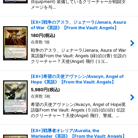
(Equipment) 装備しているクリーチャーが戦闘ダ
メージを与…
[EX+]戦争のアスラ、ジェナーラ/Jenara, Asura
of War《英語》【From the Vault: Angels】
180
円
(税込)
在庫数 1枚
戦争のアスラ、ジェナーラ/Jenara, Asura of War
英語版From the Vault: Angels (緑)(白)(青) 伝説の
クリーチャー ? 天使(Angel) 飛行 (１)(…
[EX+]希望の天使アヴァシン/Avacyn, Angel of
Hope《英語》【From the Vault: Angels】
5,980
円
(税込)
在庫数 3枚
希望の天使アヴァシン/Avacyn, Angel of Hope英
語版From the Vault: Angels (５)(白)(白)(白) 伝説
のクリーチャー ? 天使(Angel) 飛行、警戒、…
[EX+]戦導者オレリア/Aurelia, the
Warleader《英語》【From the Vault: Angels】