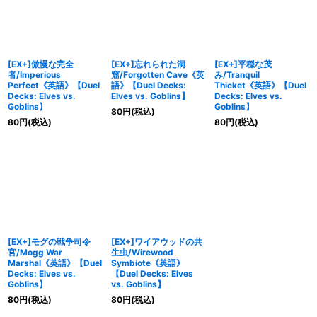
[EX+]傲慢な完全
[EX+]忘れられた洞
[EX+]平穏な茂
者/Imperious
窟/Forgotten Cave《英
み/Tranquil
Perfect《英語》【Duel
語》【Duel Decks:
Thicket《英語》【Duel
Decks: Elves vs.
Elves vs. Goblins】
Decks: Elves vs.
Goblins】
Goblins】
80
円
(税込)
80
円
(税込)
80
円
(税込)
[EX+]モグの戦争司令
[EX+]ワイアウッドの共
官/Mogg War
生虫/Wirewood
Marshal《英語》【Duel
Symbiote《英語》
Decks: Elves vs.
【Duel Decks: Elves
Goblins】
vs. Goblins】
80
円
(税込)
80
円
(税込)