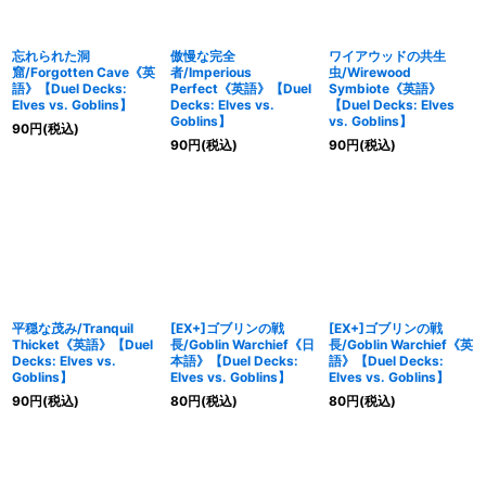
忘れられた洞
傲慢な完全
ワイアウッドの共生
窟/Forgotten Cave《英
者/Imperious
虫/Wirewood
語》【Duel Decks:
Perfect《英語》【Duel
Symbiote《英語》
Elves vs. Goblins】
Decks: Elves vs.
【Duel Decks: Elves
Goblins】
vs. Goblins】
90
円
(税込)
90
円
(税込)
90
円
(税込)
平穏な茂み/Tranquil
[EX+]ゴブリンの戦
[EX+]ゴブリンの戦
Thicket《英語》【Duel
長/Goblin Warchief《日
長/Goblin Warchief《英
Decks: Elves vs.
本語》【Duel Decks:
語》【Duel Decks:
Goblins】
Elves vs. Goblins】
Elves vs. Goblins】
90
円
(税込)
80
円
(税込)
80
円
(税込)