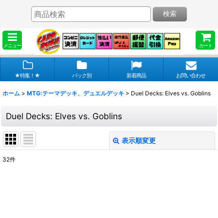
検索
メニュー
カート
★特集！★
パック別
新着商品
お問い合わせ
ホーム
>
MTG:テーマデッキ、デュエルデッキ
>
Duel Decks: Elves vs. Goblins
Duel Decks: Elves vs. Goblins
表示順変更
閉じる
32
件
表示数
:
在庫あり
並び順
: