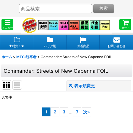
検索
メニュー
カート
★特集！★
パック別
新着商品
お問い合わせ
ホーム
>
MTG:統率者
>
Commander: Streets of New Capenna FOIL
Commander: Streets of New Capenna FOIL
表示順変更
閉じる
370
件
表示数
:
1
2
3
...
7
次
»
在庫あり
並び順
: