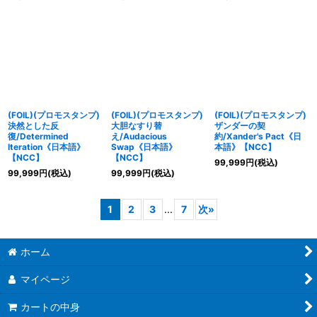
(FOIL)(プロモスタンプ)
(FOIL)(プロモスタンプ)
(FOIL)(プロモスタンプ)
決然とした反
大胆なすり替
ザンダーの契
復/Determined
え/Audacious
約/Xander's Pact《日
Iteration《日本語》
Swap《日本語》
本語》【NCC】
【NCC】
【NCC】
99,999
円
(税込)
99,999
円
(税込)
99,999
円
(税込)
1
2
3
...
7
次
»
ホーム
マイページ
カートの中身