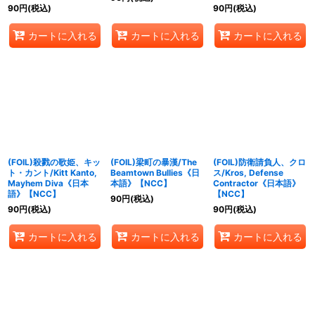
90
円
(税込)
90
円
(税込)
カートに入れる
カートに入れる
カートに入れる
(FOIL)殺戮の歌姫、キッ
(FOIL)梁町の暴漢/The
(FOIL)防衛請負人、クロ
ト・カント/Kitt Kanto,
Beamtown Bullies《日
ス/Kros, Defense
Mayhem Diva《日本
本語》【NCC】
Contractor《日本語》
語》【NCC】
【NCC】
90
円
(税込)
90
円
(税込)
90
円
(税込)
カートに入れる
カートに入れる
カートに入れる