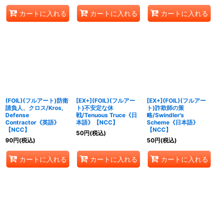
カートに入れる
カートに入れる
カートに入れる
(FOIL)(フルアート)防衛
[EX+](FOIL)(フルアー
[EX+](FOIL)(フルアー
請負人、クロス/Kros,
ト)不安定な休
ト)詐欺師の策
Defense
戦/Tenuous Truce《日
略/Swindler's
Contractor《英語》
本語》【NCC】
Scheme《日本語》
【NCC】
【NCC】
50
円
(税込)
90
円
(税込)
50
円
(税込)
カートに入れる
カートに入れる
カートに入れる