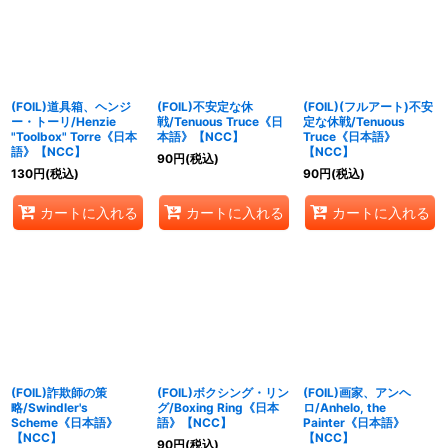
絞り込む
(FOIL)道具箱、ヘンジ
(FOIL)不安定な休
(FOIL)(フルアート)不安
ー・トーリ/Henzie
戦/Tenuous Truce《日
定な休戦/Tenuous
"Toolbox" Torre《日本
本語》【NCC】
Truce《日本語》
語》【NCC】
【NCC】
90
円
(税込)
130
円
(税込)
90
円
(税込)
カートに入れる
カートに入れる
カートに入れる
(FOIL)詐欺師の策
(FOIL)ボクシング・リン
(FOIL)画家、アンヘ
略/Swindler's
グ/Boxing Ring《日本
ロ/Anhelo, the
Scheme《日本語》
語》【NCC】
Painter《日本語》
【NCC】
【NCC】
90
円
(税込)