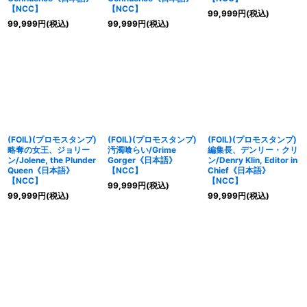
【NCC】
【NCC】
99,999
円
(税込)
99,999
円
(税込)
99,999
円
(税込)
(FOIL)(プロモスタンプ)
(FOIL)(プロモスタンプ)
(FOIL)(プロモスタンプ)
略奪の女王、ジョリー
汚濁喰らい/Grime
編集長、デンリー・クリ
ン/Jolene, the Plunder
Gorger《日本語》
ン/Denry Klin, Editor in
Queen《日本語》
【NCC】
Chief《日本語》
【NCC】
【NCC】
99,999
円
(税込)
99,999
円
(税込)
99,999
円
(税込)