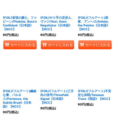
(FOIL)首領の腹心、ファ
(FOIL)やり手の交渉人、
(FOIL)(フルアート)画
ビーン/Phabine, Boss's
ヴァジ/Vazi, Keen
家、アンヘロ/Anhelo,
Confidant《日本語》
Negotiator《日本語》
the Painter《日本語》
【NCC】
【NCC】
【NCC】
90
円
(税込)
90
円
(税込)
90
円
(税込)
カートに入れる
カートに入れる
カートに入れる
(FOIL)(フルアート)繊細
(FOIL)(フルアート)三方
(FOIL)(フルアート)不安
な筆、パルネ
向の信号/Threefold
定な休戦/Tenuous
ス/Parnesse, the
Signal《日本語》
Truce《英語》【NCC】
Subtle Brush《日本
【NCC】
90
円
(税込)
語》【NCC】
90
円
(税込)
90
円
(税込)