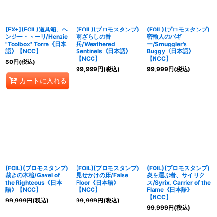
[EX+](FOIL)道具箱、ヘ
(FOIL)(プロモスタンプ)
(FOIL)(プロモスタンプ)
ンジー・トーリ/Henzie
雨ざらしの番
密輸人のバギ
"Toolbox" Torre《日本
兵/Weathered
ー/Smuggler's
語》【NCC】
Sentinels《日本語》
Buggy《日本語》
【NCC】
【NCC】
50
円
(税込)
99,999
円
(税込)
99,999
円
(税込)
カートに入れる
(FOIL)(プロモスタンプ)
(FOIL)(プロモスタンプ)
(FOIL)(プロモスタンプ)
裁きの木槌/Gavel of
見せかけの床/False
炎を運ぶ者、サイリク
the Righteous《日本
Floor《日本語》
ス/Syrix, Carrier of the
語》【NCC】
【NCC】
Flame《日本語》
【NCC】
99,999
円
(税込)
99,999
円
(税込)
99,999
円
(税込)