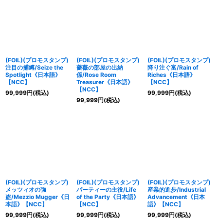
(FOIL)(プロモスタンプ)
(FOIL)(プロモスタンプ)
(FOIL)(プロモスタンプ)
注目の捕縛/Seize the
薔薇の部屋の出納
降り注ぐ富/Rain of
Spotlight《日本語》
係/Rose Room
Riches《日本語》
【NCC】
Treasurer《日本語》
【NCC】
【NCC】
99,999
円
(税込)
99,999
円
(税込)
99,999
円
(税込)
(FOIL)(プロモスタンプ)
(FOIL)(プロモスタンプ)
(FOIL)(プロモスタンプ)
メッツィオの強
パーティーの主役/Life
産業的進歩/Industrial
盗/Mezzio Mugger《日
of the Party《日本語》
Advancement《日本
本語》【NCC】
【NCC】
語》【NCC】
99,999
円
(税込)
99,999
円
(税込)
99,999
円
(税込)